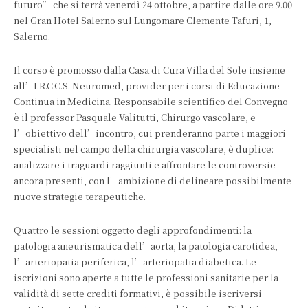
futuro” che si terrà venerdì 24 ottobre, a partire dalle ore 9.00
nel Gran Hotel Salerno sul Lungomare Clemente Tafuri, 1,
Salerno.
Il corso è promosso dalla Casa di Cura Villa del Sole insieme
all’I.R.C.C.S. Neuromed, provider per i corsi di Educazione
Continua in Medicina. Responsabile scientifico del Convegno
è il professor Pasquale Valitutti, Chirurgo vascolare, e
l’obiettivo dell’incontro, cui prenderanno parte i maggiori
specialisti nel campo della chirurgia vascolare, è duplice:
analizzare i traguardi raggiunti e affrontare le controversie
ancora presenti, con l’ambizione di delineare possibilmente
nuove strategie terapeutiche.
Quattro le sessioni oggetto degli approfondimenti: la
patologia aneurismatica dell’aorta, la patologia carotidea,
l’arteriopatia periferica, l’arteriopatia diabetica. Le
iscrizioni sono aperte a tutte le professioni sanitarie per la
validità di sette crediti formativi, è possibile iscriversi