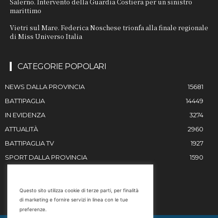
Salerno. Intervento della Guardia Costiera per un sinistro
marittimo
Vietri sul Mare. Federica Noschese trionfa alla finale regionale
di Miss Universo Italia
CATEGORIE POPOLARI
NEWS DALLA PROVINCIA
15681
BATTIPAGLIA
14449
IN EVIDENZA
3274
ATTUALITÀ
2960
BATTIPAGLIA TV
1927
SPORT DALLA PROVINCIA
1590
RESTIAMO IN CONTATTO
Questo sito utilizza cookie di terze parti, per finalità
di marketing e fornire servizi in linea con le tue
Email
preferenze.