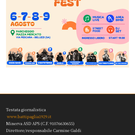
Testata giornalistica
www.battipaglia1929.it
Minerva ASD APS (C.F. 91076630655)
Direttore/responsabile Carmine Galdi