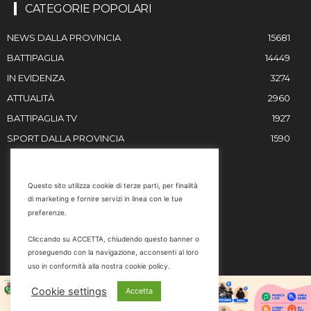
CATEGORIE POPOLARI
NEWS DALLA PROVINCIA
15681
BATTIPAGLIA
14449
IN EVIDENZA
3274
ATTUALITÀ
2960
BATTIPAGLIA TV
1927
SPORT DALLA PROVINCIA
1590
RESTIAMO IN CONTATTO
Questo sito utilizza cookie di terze parti, per finalità
di marketing e fornire servizi in linea con le tue
Email
preferenze.
info@battipaglia1929.it
Cliccando su ACCETTA, chiudendo questo banner o
marketing@battipaglia1929.it
proseguendo con la navigazione, acconsenti al loro
carminegaldi@virgilio.it
uso in conformità alla nostra cookie policy.
Tel. 0828 302801
Cookie settings
Accetta