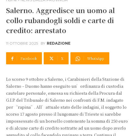
Salerno. Aggredisce un uomo al
collo rubandogli soldi e carte di
credito: arrestato
11 OTTOBRE 2025
BY
REDAZIONE
Facebook
X
WhatsApp
Lo scorso 9 ottobre a Salerno, i Carabinieri della Stazione di
Salerno – Duomo hanno eseguito un’ordinanza di custodia
cautelare personale, emessa su richiesta della Procura dal
G.I.P. del Tribunale di Salerno nei confronti di F.M. indagato
per “rapina”. All’attuale stato delle indagini, il soggetto lo
scorso 17 agosto presso il lungomare di Trieste si sarebbe
impossessato di un borsello contenente la somma di 250 euro
e di alcune carte di credito sottratte ad un uomo dopo averlo
aggredito al collo facendolo rovinare a terra. Continua il