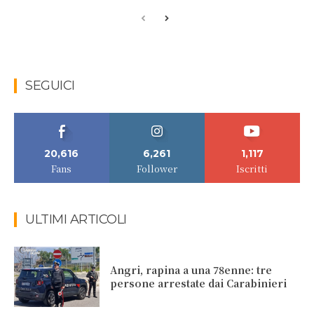
SEGUICI
20,616
6,261
1,117
Fans
Follower
Iscritti
ULTIMI ARTICOLI
Angri, rapina a una 78enne: tre
persone arrestate dai Carabinieri