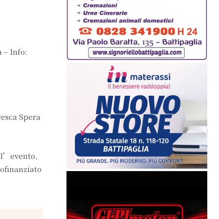
 – Info:
ncesca Spera
ell’evento,
tofinanziato