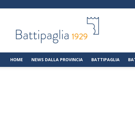
Battipaglia
1929
|
Notizie
dalla
città
di
HOME
NEWS DALLA PROVINCIA
BATTIPAGLIA
BA
Battipaglia