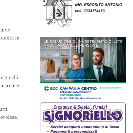
zando
ualità in
 e giochi
 a creare
utti,
jevolese,