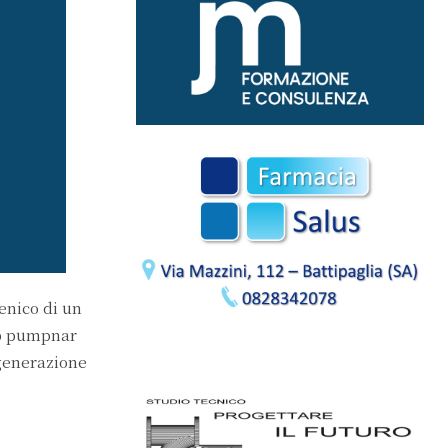
cenico di un
lup pumpnar
 generazione