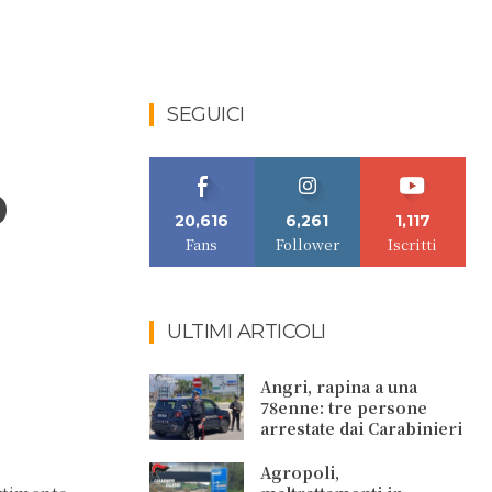
SEGUICI
o
20,616
6,261
1,117
Fans
Follower
Iscritti
ULTIMI ARTICOLI
Angri, rapina a una
78enne: tre persone
arrestate dai Carabinieri
Agropoli,