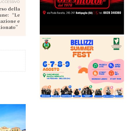
UCCESSIVO
orso della
mune: “Le
zazione e
zionato”