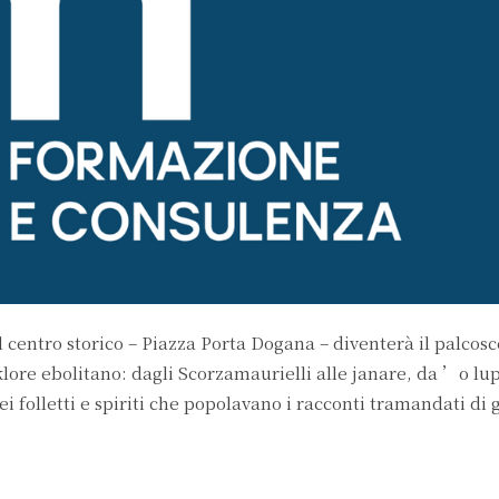
l centro storico – Piazza Porta Dogana – diventerà il palcos
lklore ebolitano: dagli Scorzamaurielli alle janare, da ’o 
ei folletti e spiriti che popolavano i racconti tramandati di