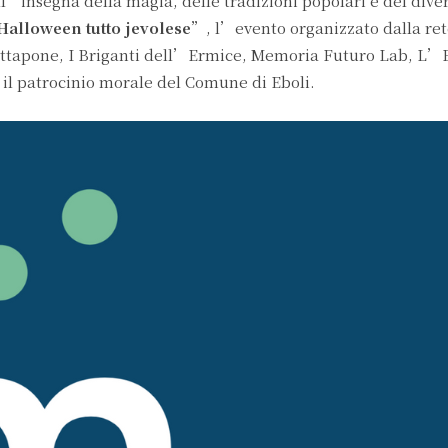
ll’insegna della magia, delle tradizioni popolari e del div
Halloween tutto jevolese
”, l’evento organizzato dalla re
attapone, I Briganti dell’Ermice, Memoria Futuro Lab, L’E
 il patrocinio morale del Comune di Eboli.