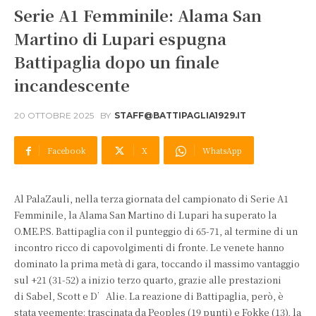
Serie A1 Femminile: Alama San
Martino di Lupari espugna
Battipaglia dopo un finale
incandescente
20 OTTOBRE 2025
BY
STAFF@BATTIPAGLIA1929.IT
Facebook
X
WhatsApp
Al PalaZauli, nella terza giornata del campionato di Serie A1
Femminile, la Alama San Martino di Lupari ha superato la
O.ME.P.S. Battipaglia con il punteggio di 65-71, al termine di un
incontro ricco di capovolgimenti di fronte. Le venete hanno
dominato la prima metà di gara, toccando il massimo vantaggio
sul +21 (31-52) a inizio terzo quarto, grazie alle prestazioni
di Sabel, Scott e D’Alie. La reazione di Battipaglia, però, è
stata veemente: trascinata da Peoples (19 punti) e Fokke (13), la