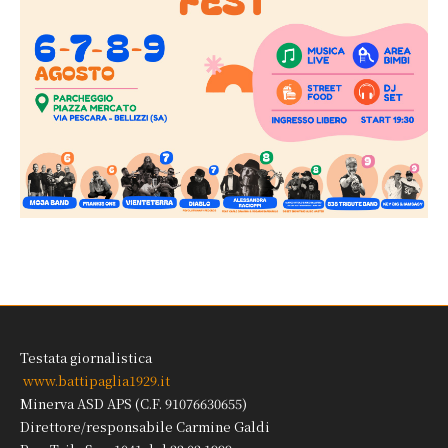
Testata giornalistica
www.battipaglia1929.it
Minerva ASD APS (C.F. 91076630655)
Direttore/responsabile Carmine Galdi