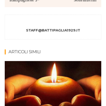
STAFF@BATTIPAGLIA1929.IT
ARTICOLI SIMILI