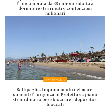
l’incompiuta da 38 milioni ridotta a
dormitorio tra rifiuti e contenziosi
milionari
BATTIPAGLIA
Battipaglia. Inquinamento del mare,
summit d’urgenza in Prefettura: piano
straordinario per sbloccare i depuratori
bloccati