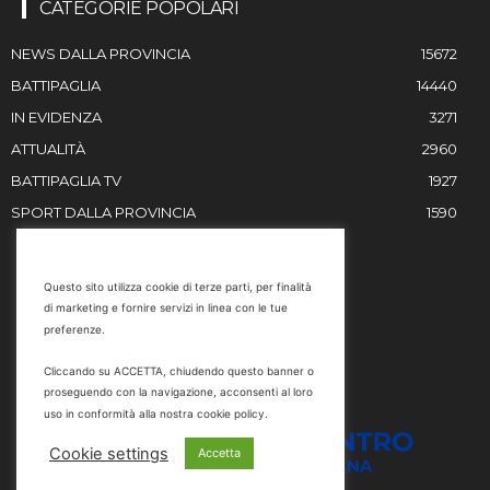
CATEGORIE POPOLARI
NEWS DALLA PROVINCIA
15672
BATTIPAGLIA
14440
IN EVIDENZA
3271
ATTUALITÀ
2960
BATTIPAGLIA TV
1927
SPORT DALLA PROVINCIA
1590
RESTIAMO IN CONTATTO
Questo sito utilizza cookie di terze parti, per finalità
di marketing e fornire servizi in linea con le tue
Email
preferenze.
info@battipaglia1929.it
Cliccando su ACCETTA, chiudendo questo banner o
marketing@battipaglia1929.it
proseguendo con la navigazione, acconsenti al loro
carminegaldi@virgilio.it
uso in conformità alla nostra cookie policy.
Tel. 0828 302801
Cookie settings
Accetta