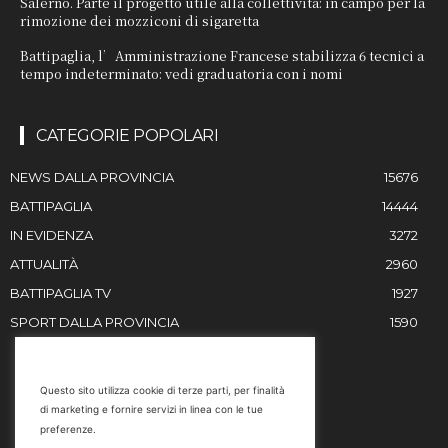
Salerno. Parte il progetto utile alla collettività: in campo per la
rimozione dei mozziconi di sigaretta
Battipaglia, l’Amministrazione Francese stabilizza 6 tecnici a
tempo indeterminato: vedi graduatoria con i nomi
CATEGORIE POPOLARI
NEWS DALLA PROVINCIA
15676
BATTIPAGLIA
14444
IN EVIDENZA
3272
ATTUALITÀ
2960
BATTIPAGLIA TV
1927
SPORT DALLA PROVINCIA
1590
RESTIAMO IN CONTATTO
Questo sito utilizza cookie di terze parti, per finalità
di marketing e fornire servizi in linea con le tue
Email
preferenze.