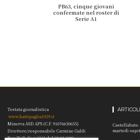
PB63, cinque giovani
confermate nel roster di
Serie A1
Testata giornalistica
ARTICOL
www.battipaglia1929.it
Minerva ASD APS (C.F. 91076630655)
Castellabate
martedì ospit
Direttore/responsabile Carmine Galdi
Reg. Trib. Sa n.1041 del 22.02.1999.