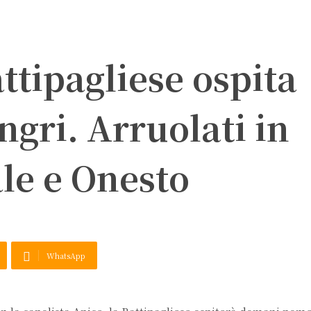
attipagliese ospita
gri. Arruolati in
le e Onesto
WhatsApp