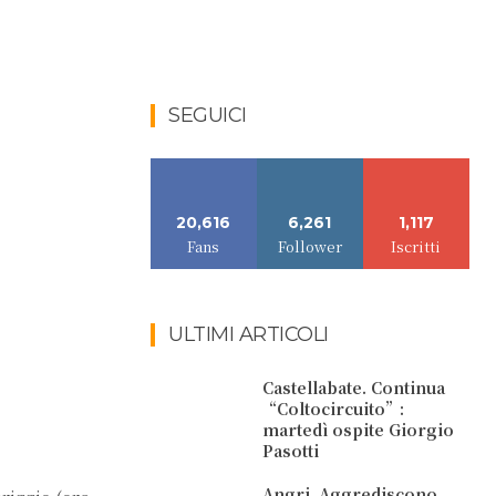
SEGUICI
20,616
6,261
1,117
Fans
Follower
Iscritti
ULTIMI ARTICOLI
Castellabate. Continua
“Coltocircuito”:
martedì ospite Giorgio
Pasotti
Angri. Aggrediscono