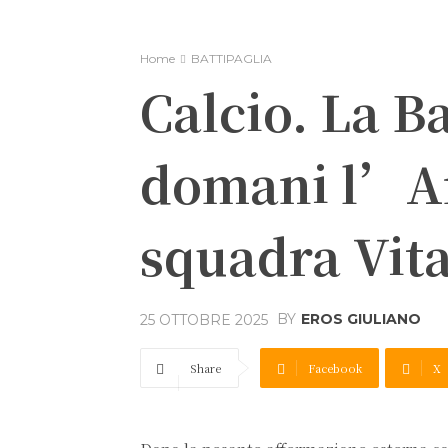
Home
BATTIPAGLIA
Calcio. La B
domani l’An
squadra Vita
BY
EROS GIULIANO
25 OTTOBRE 2025
Share
Facebook
X