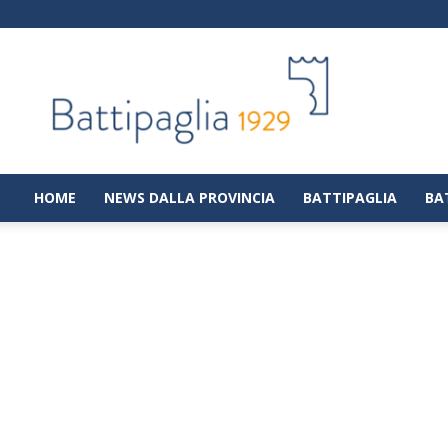
Battipaglia
1929
|
Notizie
dalla
città
di
HOME
NEWS DALLA PROVINCIA
BATTIPAGLIA
BA
Battipaglia