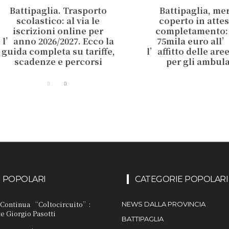
Battipaglia. Trasporto
Battipaglia, me
scolastico: al via le
coperto in attes
iscrizioni online per
completamento:
l’anno 2026/2027. Ecco la
75mila euro all
guida completa su tariffe,
l’affitto delle are
scadenze e percorsi
per gli ambul
I POPOLARI
CATEGORIE POPOLARI
. Continua “Coltocircuito”:
NEWS DALLA PROVINCIA
e Giorgio Pasotti
BATTIPAGLIA