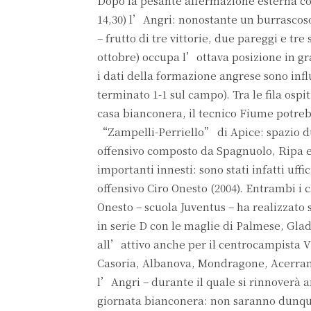
Dopo la pesante affermazione esterna con
14,30) l’Angri: nonostante un burrascoso 
– frutto di tre vittorie, due pareggi e tre
ottobre) occupa l’ottava posizione in grad
i dati della formazione angrese sono influ
terminato 1-1 sul campo). Tra le fila ospi
casa bianconera, il tecnico Fiume potreb
“Zampelli-Perriello” di Apice: spazio du
offensivo composto da Spagnuolo, Ripa e 
importanti innesti: sono stati infatti uff
offensivo Ciro Onesto (2004). Entrambi i ca
Onesto – scuola Juventus – ha realizzato 
in serie D con le maglie di Palmese, Glad
all’attivo anche per il centrocampista Vi
Casoria, Albanova, Mondragone, Acerrana
l’Angri – durante il quale si rinnoverà an
giornata bianconera: non saranno dunque 