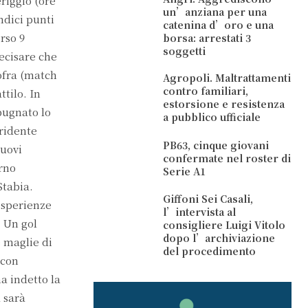
riggio (ore
un’anziana per una
ndici punti
catenina d’oro e una
orso 9
borsa: arrestati 3
soggetti
recisare che
lofra (match
Agropoli. Maltrattamenti
contro familiari,
ttilo. In
estorsione e resistenza
pugnato lo
a pubblico ufficiale
tridente
PB63, cinque giovani
nuovi
confermate nel roster di
erno
Serie A1
Stabia.
Giffoni Sei Casali,
 esperienze
l’intervista al
. Un gol
consigliere Luigi Vitolo
dopo l’archiviazione
e maglie di
del procedimento
 con
ha indetto la
 sarà