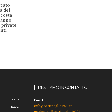
rcato
a del
 costa
’anno
e private
anti
RESTIAMO IN CONTATTO
15685
Email
info@battipaglia1929.it
14452
marketing@battipaglia1929.it