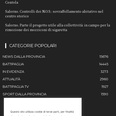
Centola
Salerno. Controlli dei N.O.S.: sovraffollamento abitativo nel
centro storico
Salerno. Parte il progetto utile alla collettività: in campo per la
rimozione dei mozziconi di sigaretta
CATEGORIE POPOLARI
NEWS DALLA PROVINCIA
15676
BATTIPAGLIA
14445
IN EVIDENZA
3273
ATTUALITÀ
2960
BATTIPAGLIA TV
1927
SPORT DALLA PROVINCIA
1590
RESTIAMO IN CONTATTO
Questo sito utilizza cookie di terze parti, per finalità