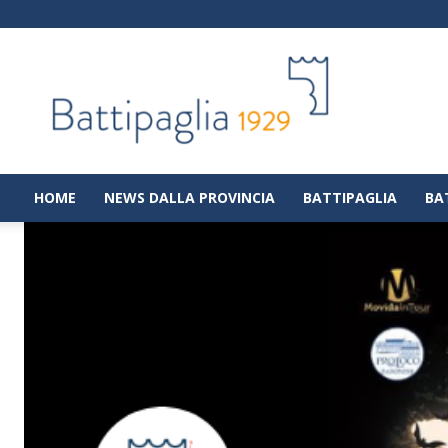
Battipaglia
1929
|
Notizie
dalla
città
di
HOME
NEWS DALLA PROVINCIA
BATTIPAGLIA
BA
Battipaglia