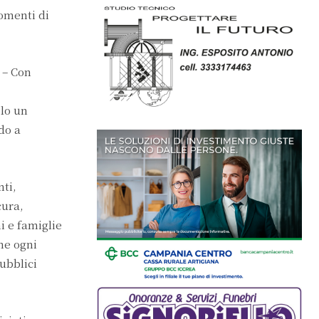
momenti di
 – Con
lo un
do a
nti,
cura,
i e famiglie
he ogni
ubblici