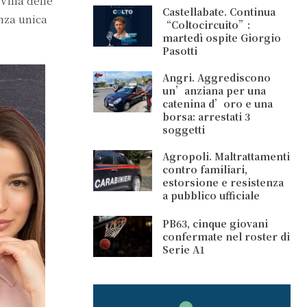
Villa delle
Castellabate. Continua
nza unica
“Coltocircuito”:
martedì ospite Giorgio
Pasotti
Angri. Aggrediscono
un’anziana per una
catenina d’oro e una
borsa: arrestati 3
soggetti
Agropoli. Maltrattamenti
contro familiari,
estorsione e resistenza
a pubblico ufficiale
PB63, cinque giovani
confermate nel roster di
Serie A1