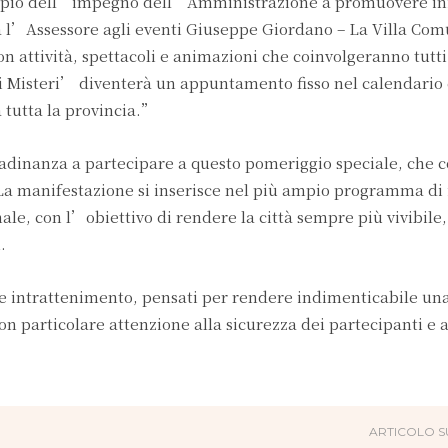
pio dell’impegno dell’Amministrazione a promuovere ini
ara l’Assessore agli eventi Giuseppe Giordano – La Villa Co
con attività, spettacoli e animazioni che coinvolgeranno tutt
i Misteri’ diventerà un appuntamento fisso nel calendario 
a tutta la provincia.”
ittadinanza a partecipare a questo pomeriggio speciale, che 
 La manifestazione si inserisce nel più ampio programma di 
 con l’obiettivo di rendere la città sempre più vivibile, 
.
intrattenimento, pensati per rendere indimenticabile una
n particolare attenzione alla sicurezza dei partecipanti e a
ARTICOLO S