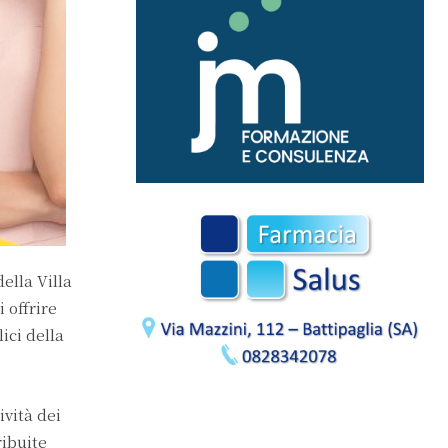
ella Villa
 offrire
ici della
ività dei
ribuite