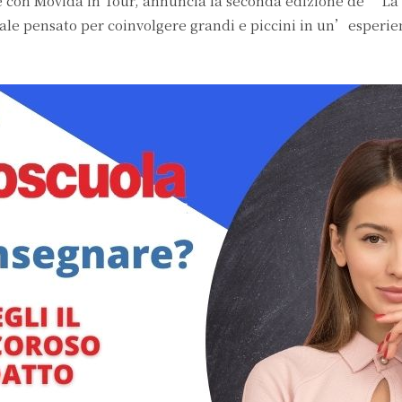
e con Movida in Tour, annuncia la seconda edizione de “La 
le pensato per coinvolgere grandi e piccini in un’esperie