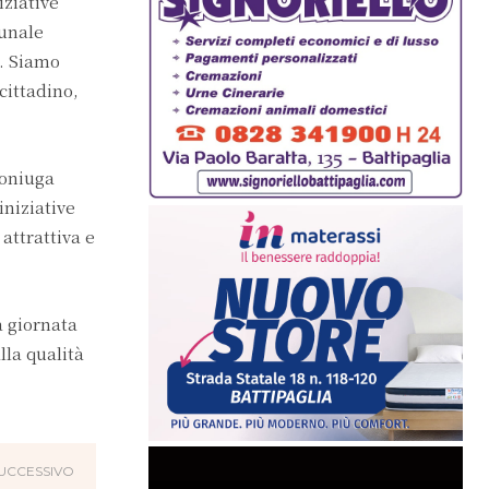
ziative
munale
i. Siamo
cittadino,
coniuga
iniziative
attrattiva e
 giornata
lla qualità
UCCESSIVO