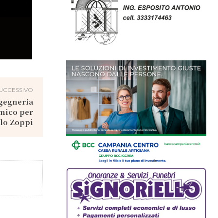
UCCESSIVO
ngegneria
emico per
lo Zoppi