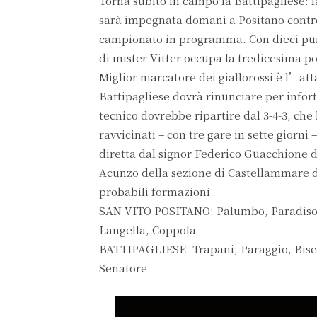
Torna subito in campo la Battipagliese: 
sarà impegnata domani a Positano contro i
campionato in programma. Con dieci punti 
di mister Vitter occupa la tredicesima pos
Miglior marcatore dei giallorossi è l’att
Battipagliese dovrà rinunciare per infort
tecnico dovrebbe ripartire dal 3-4-3, che
ravvicinati – con tre gare in sette giorni
diretta dal signor Federico Guacchione d
Acunzo della sezione di Castellammare di
probabili formazioni.
SAN VITO POSITANO: Palumbo, Paradison
Langella, Coppola
BATTIPAGLIESE: Trapani; Paraggio, Bisce
Senatore