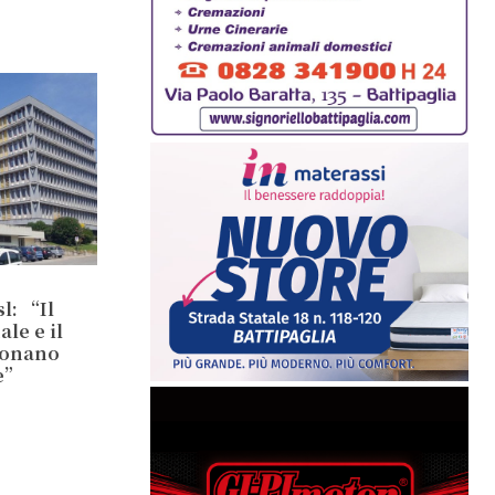
l: “Il
le e il
ionano
e”