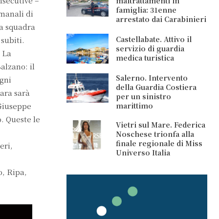
nsecutive –
maltrattamenti in
famiglia: 31enne
imanali di
arrestato dai Carabinieri
la squadra
Castellabate. Attivo il
subiti.
servizio di guardia
. La
medica turistica
alzano: il
Salerno. Intervento
egni
della Guardia Costiera
gara sarà
per un sinistro
marittimo
 Giuseppe
. Queste le
Vietri sul Mare. Federica
Noschese trionfa alla
finale regionale di Miss
eri,
Universo Italia
, Ripa,