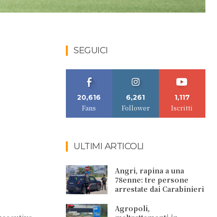
SEGUICI
20,616
6,261
1,117
Fans
Follower
Iscritti
ULTIMI ARTICOLI
Angri, rapina a una
78enne: tre persone
arrestate dai Carabinieri
Agropoli,