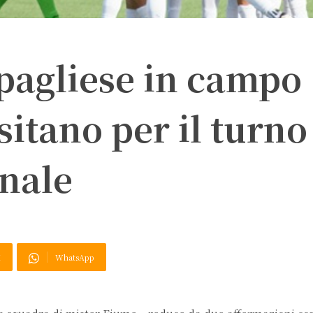
ipagliese in campo
itano per il turno
anale
X
WhatsApp