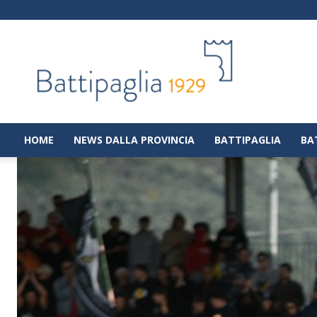
Battipaglia
1929
|
Notizie
dalla
città
di
HOME
NEWS DALLA PROVINCIA
BATTIPAGLIA
BA
Battipaglia