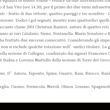
la squadra di mister Fiume – reduce da due affermazioni co
l San Vito (ore 14,30), per il primo dei due turni infrasett
– frutto di due vittorie, quattro pareggi e tre sconfitte – 
izione. Dodici i gol segnati, mentre sono quattordici quelli 
accante classe 2001 Christian Ranieri, autore di quattro reti
unio ai vari Catalano, Sieno, Fontanella, Mario Senatore e B
 ha fruttato due successi consecutivi. Considerando gli imp
 – non si esclude qualche rotazione nell’undici titolare. La 
ella sezione di Collegno, coadiuvato dai signori Francesco
 Stabia e Lorenzo Martello della sezione di Torre del Greco
e, D’Amora, Esposito, Spina, Guarro, Raia, Ruocco, Rani
glia, Cuomo; Formicola, Nuvoli, Olmos, Losasso; Spagnuolo