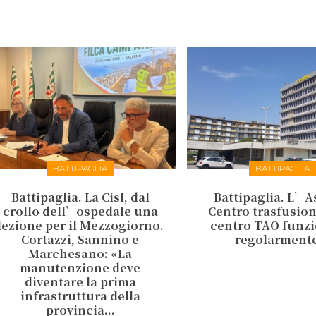
BATTIPAGLIA
BATTIPAGLIA
Battipaglia. La Cisl, dal
Battipaglia. L’As
crollo dell’ospedale una
Centro trasfusiona
lezione per il Mezzogiorno.
centro TAO funz
Cortazzi, Sannino e
regolarment
Marchesano: «La
manutenzione deve
diventare la prima
infrastruttura della
provincia...