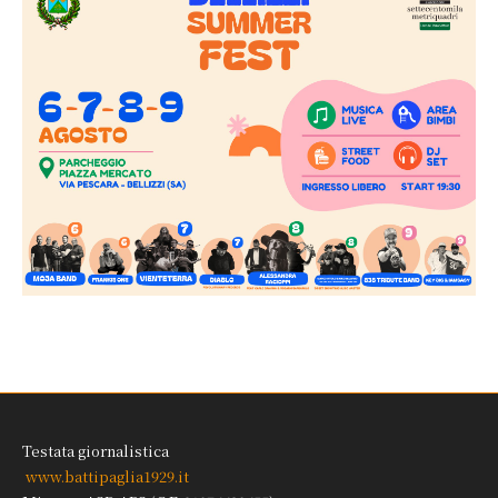
Testata giornalistica
www.battipaglia1929.it