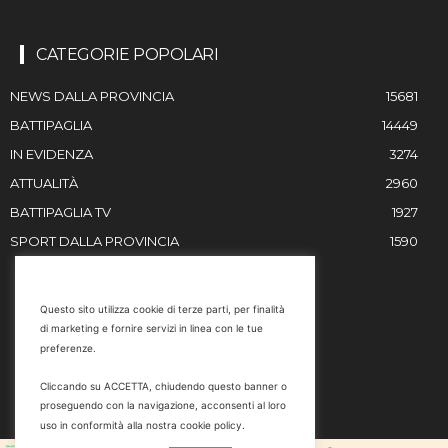
CATEGORIE POPOLARI
NEWS DALLA PROVINCIA
15681
BATTIPAGLIA
14449
IN EVIDENZA
3274
ATTUALITÀ
2960
BATTIPAGLIA TV
1927
SPORT DALLA PROVINCIA
1590
RESTIAMO IN CONTATTO
Questo sito utilizza cookie di terze parti, per finalità
di marketing e fornire servizi in linea con le tue
Email
preferenze.
info@battipaglia1929.it
Cliccando su ACCETTA, chiudendo questo banner o
marketing@battipaglia1929.it
proseguendo con la navigazione, acconsenti al loro
carminegaldi@virgilio.it
uso in conformità alla nostra cookie policy.
Tel. 0828 302801