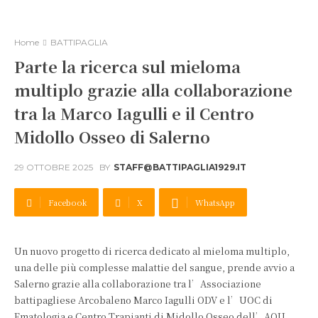
Home
BATTIPAGLIA
Parte la ricerca sul mieloma
multiplo grazie alla collaborazione
tra la Marco Iagulli e il Centro
Midollo Osseo di Salerno
29 OTTOBRE 2025
BY
STAFF@BATTIPAGLIA1929.IT
Facebook
X
WhatsApp
Un nuovo progetto di ricerca dedicato al mieloma multiplo,
una delle più complesse malattie del sangue, prende avvio a
Salerno grazie alla collaborazione tra l’Associazione
battipagliese Arcobaleno Marco Iagulli ODV e l’UOC di
Ematologia e Centro Trapianti di Midollo Osseo dell’AOU