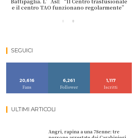
Battipaglia. L’Asl: “Il Centro trasfusionale
e il centro TAO funzionano regolarmente”
SEGUICI
20,616
6,261
1,117
Fans
Follower
Iscritti
ULTIMI ARTICOLI
Angri, rapina a una 78enne: tre
persone arrestate dai Carabinieri