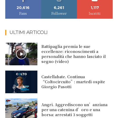
20,616
6,261
1,117
Fans
Follower
Iscritti
ULTIMI ARTICOLI
Battipaglia premia le sue
eccellenze: riconoscimenti a
personalità che hanno lasciato il
segno (video)
Castellabate. Continua
“Coltocircuito”: martedì ospite
Giorgio Pasotti
Angri. Aggrediscono un’anziana
per una catenina d’oro e una
borsa: arrestati 3 soggetti