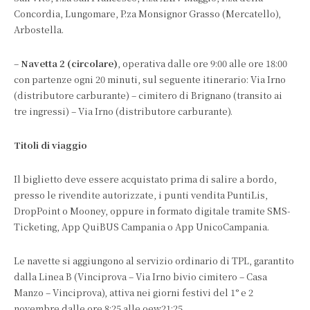
Concordia, Lungomare, P.za Monsignor Grasso (Mercatello),
Arbostella.
–
Navetta 2 (circolare)
, operativa dalle ore 9:00 alle ore 18:00
con partenze ogni 20 minuti, sul seguente itinerario: Via Irno
(distributore carburante) – cimitero di Brignano (transito ai
tre ingressi) – Via Irno (distributore carburante).
Titoli di viaggio
Il biglietto deve essere acquistato prima di salire a bordo,
presso le rivendite autorizzate, i punti vendita PuntiLis,
DropPoint o Mooney, oppure in formato digitale tramite SMS-
Ticketing, App QuiBUS Campania o App UnicoCampania.
Le navette si aggiungono al servizio ordinario di TPL, garantito
dalla Linea B (Vinciprova – Via Irno bivio cimitero – Casa
Manzo – Vinciprova), attiva nei giorni festivi del 1° e 2
novembre dalle ore 8:25 alle oew21:25.