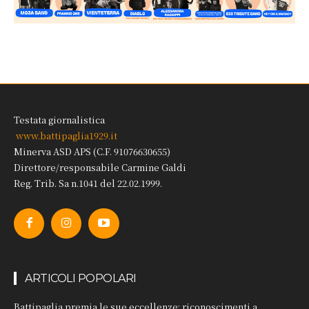
Testata giornalistica
www.battipaglia1929.it
Minerva ASD APS (C.F. 91076630655)
Direttore/responsabile Carmine Galdi
Reg. Trib. Sa n.1041 del 22.02.1999.
ARTICOLI POPOLARI
Battipaglia premia le sue eccellenze: riconoscimenti a