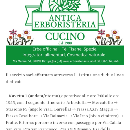
Il servizio sarà effettuato attraverso l’istituzione di due linee
dedicate:
–
Navetta 1 (andata/ritorno)
,operativadalle ore 7:00 alle ore
18:15, con il seguente itinerario: Arbostella → Mercatello →
Stazione FS (angolo Via L. Barrella) → Piazza XXIV Maggio →
Piazza Casalbore → Via Dalmazia → Via Irno (bivio cimitero) →
Fratte. Ritorno: percorso inverso con passaggio per Via Calata
San Vito, P.za San Francesco, P.za XXIV Maggio, P.za della