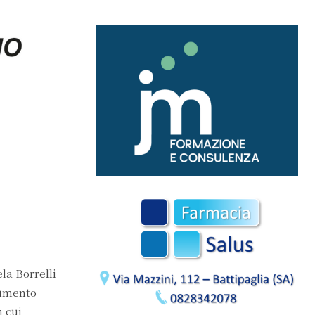
la Borrelli
rumento
 cui