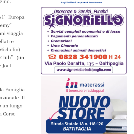
zino.
re l’Europa
cademy”
ni viaggia
llati e
Michelin)
t Club” (un
 Joel
 la Famiglia
azionale. Il
o un lungo
n Corso