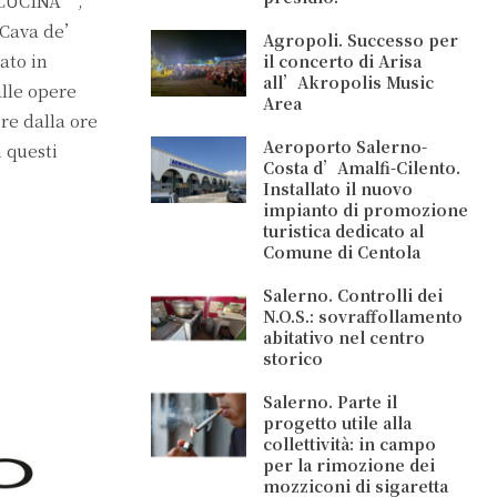
E CUCINA”,
a Cava de’
Agropoli. Successo per
ato in
il concerto di Arisa
all’Akropolis Music
alle opere
Area
re dalla ore
Aeroporto Salerno-
 questi
Costa d’Amalfi-Cilento.
Installato il nuovo
impianto di promozione
turistica dedicato al
Comune di Centola
Salerno. Controlli dei
N.O.S.: sovraffollamento
abitativo nel centro
storico
Salerno. Parte il
progetto utile alla
collettività: in campo
per la rimozione dei
mozziconi di sigaretta