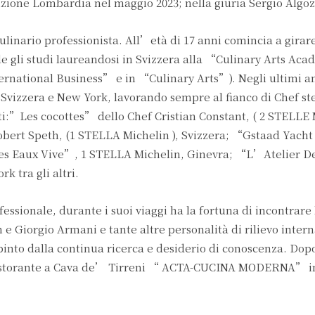
rizione Lombardia nel maggio 2023; nella giuria Sergio Algoz
linario professionista. All’età di 17 anni comincia a gira
de gli studi laureandosi in Svizzera alla “Culinary Arts A
ernational Business” e in “Culinary Arts”). Negli ultimi an
Svizzera e New York, lavorando sempre al fianco di Chef ste
ati:”Les cocottes” dello Chef Cristian Constant, ( 2 STELLE 
bert Speth, (1 STELLA Michelin ), Svizzera; “Gstaad Yach
 des Eaux Vive”, 1 STELLA Michelin, Ginevra; “L’Atelier De
 tra gli altri.
essionale, durante i suoi viaggi ha la fortuna di incontrare
n e Giorgio Armani e tante altre personalità di rilievo intern
spinto dalla continua ricerca e desiderio di conoscenza. Dop
Ristorante a Cava de’ Tirreni “ ACTA-CUCINA MODERNA” i