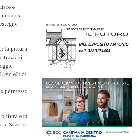
uisce e,
 ma non si
sostegno
r la pittura
ustrazioni
saggio
 gioielli di
nno permesso
pittura e la
er la Sezione