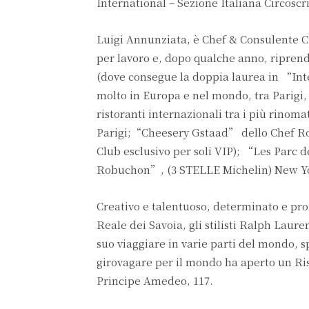
International – Sezione Italiana Circosc
Luigi Annunziata, è Chef & Consulente Cu
per lavoro e, dopo qualche anno, ripren
(dove consegue la doppia laurea in “Int
molto in Europa e nel mondo, tra Parigi, 
ristoranti internazionali tra i più rinom
Parigi;“Cheesery Gstaad” dello Chef Ro
Club esclusivo per soli VIP); “Les Parc
Robuchon”, (3 STELLE Michelin) New York
Creativo e talentuoso, determinato e prof
Reale dei Savoia, gli stilisti Ralph Laure
suo viaggiare in varie parti del mondo, 
girovagare per il mondo ha aperto un 
Principe Amedeo, 117.