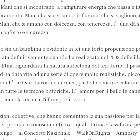
. Mani che si incontrano, a raffigurare energia che passa e fl
oramento. Mani che si cercano, si sfiorano; che si vogliono,
. Mani che si amano con dolcezza, con tenerezza, l’una dà 
conforto e sicurezza.
 e sin da bambina è evidente in lei una forte propensione pe
ciata definitivamente quando ha realizzato nel 2008 delle ill
Etna, riguardanti la natura autoctona del territorio. Il pas
ha dato vita ad una serie di opere molto realistiche, piccoli
 dall’artista. Lavori ad acrilico, pastello e matite colorate
in tutte le tecniche pittoriche. L’amore per il bello le ha
 come la tecnica Tiffany per il vetro.
ioni collettive, che hanno cementato la sua passione per la 
tivi premi e riconoscimenti, tra i quali: Prima Classificata p
stengo” al Concorso Nazionale “WalkOnRights” Amnesty