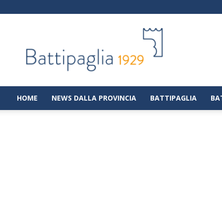
Battipaglia
1929
|
Notizie
dalla
città
di
HOME
NEWS DALLA PROVINCIA
BATTIPAGLIA
BA
Battipaglia