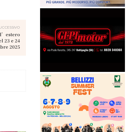
UCCESSIVO
ll’estero
el 23 e 24
bre 2025