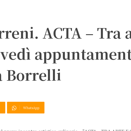
reni. ACTA – Tra 
iovedì appuntamen
 Borrelli
X
WhatsApp