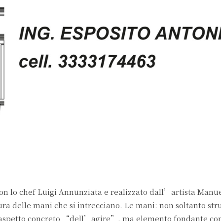
con lo chef Luigi Annunziata e realizzato dall’artista Manue
ura delle mani che si intrecciano. Le mani: non soltanto st
uo aspetto concreto “dell’agire”, ma elemento fondante con