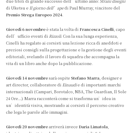
due titoli di grande successo dell’ultimo anno:
Strani disegni
di Uketsu e
Il giorno dell’ape
di Paul Murray, vincitore del
Premio Strega Europeo 2024
.
Giovedì 6 novembre
è stata la volta di
Francesca Cinelli
, capo
dell’ufficio eventi di
Rizzoli
. Con la sua lunga esperienza,
Cinelli ha regalato ai corsisti una lezione ricca di aneddoti e
preziosi consigli sulla progettazione e la gestione degli eventi
editoriali, svelando il lavoro di squadra che accompagna la
vita di un libro anche dopo la pubblicazione.
Giovedì 14 novembre
sarà ospite
Stefano Marra
, designer e
art director, collaboratore di
Einaudi
e di importanti marchi
internazionali (Campari, Borotalco, NBA, The Guardian, Il Sole
24 Ore…). Marra racconterà come si trasforma un’idea in
un’identità visiva, mostrando ai corsisti il percorso creativo
che lega le parole alle immagini.
Giovedì 20 novembre
arriverà invece
Daria Limatola
,