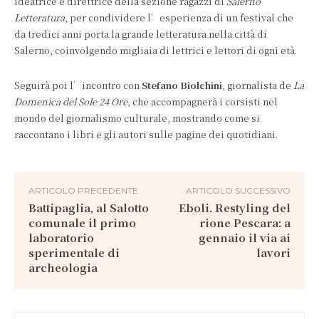
ideatrice e direttrice della sezione ragazzi di
Salerno
Letteratura
, per condividere l’esperienza di un festival che
da tredici anni porta la grande letteratura nella città di
Salerno, coinvolgendo migliaia di lettrici e lettori di ogni età.
Seguirà poi l’incontro con
Stefano Biolchini
, giornalista de
La
Domenica del Sole 24 Ore
, che accompagnerà i corsisti nel
mondo del giornalismo culturale, mostrando come si
raccontano i libri e gli autori sulle pagine dei quotidiani.
ARTICOLO PRECEDENTE
ARTICOLO SUCCESSIVO
Battipaglia, al Salotto
Eboli. Restyling del
comunale il primo
rione Pescara: a
laboratorio
gennaio il via ai
sperimentale di
lavori
archeologia