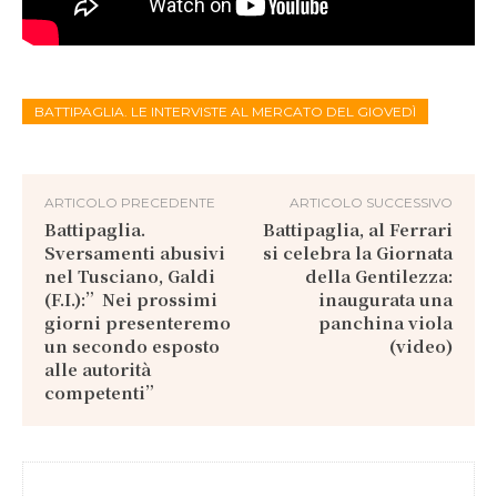
BATTIPAGLIA. LE INTERVISTE AL MERCATO DEL GIOVEDÌ
ARTICOLO PRECEDENTE
ARTICOLO SUCCESSIVO
Battipaglia.
Battipaglia, al Ferrari
Sversamenti abusivi
si celebra la Giornata
nel Tusciano, Galdi
della Gentilezza:
(F.I.):”Nei prossimi
inaugurata una
giorni presenteremo
panchina viola
un secondo esposto
(video)
alle autorità
competenti”