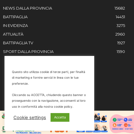
NEWS DALLA PROVINCIA
15682
BATTIPAGLIA
14451
IN EVIDENZA
3275
ATTUALITÀ
2960
BATTIPAGLIA TV
1927
SPORT DALLA PROVINCIA
1590
RESTIAMO IN CONTATTO
Questo sito utilizza cookie di terze parti, per finalità
di marketing e fornire servizi in linea con le tue
Email
preferenze.
info@battipaglia1929.it
Cliccando su ACCETTA, chiudendo questo banner o
marketing@battipaglia1929.it
proseguendo con la navigazione, acconsenti al loro
carminegaldi@virgilio.it
uso in conformità alla nostra cookie policy.
Tel. 0828 302801
Cookie settings
Accetta