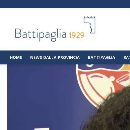
Battipaglia
1929
|
Notizie
dalla
città
di
HOME
NEWS DALLA PROVINCIA
BATTIPAGLIA
BA
Battipaglia