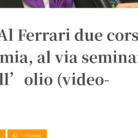
Al Ferrari due cors
ia, al via semina
ll’olio (video-
X
WhatsApp