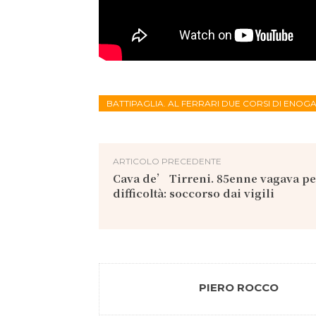
BATTIPAGLIA. AL FERRARI DUE CORSI DI ENO
ARTICOLO PRECEDENTE
Cava de’ Tirreni. 85enne vagava per 
difficoltà: soccorso dai vigili
PIERO ROCCO