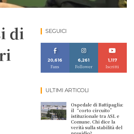
i di
SEGUICI
ri
20,616
6,261
1,117
Fans
Follower
Iscritti
ULTIMI ARTICOLI
Ospedale di Battipaglia:
il “corto circuito”
istituzionale tra ASL e
Comune. Chi dice la
verità sulla stabilità del
presidio?