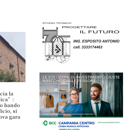
cia la
sica”:
io bando
cio, si
ova gara