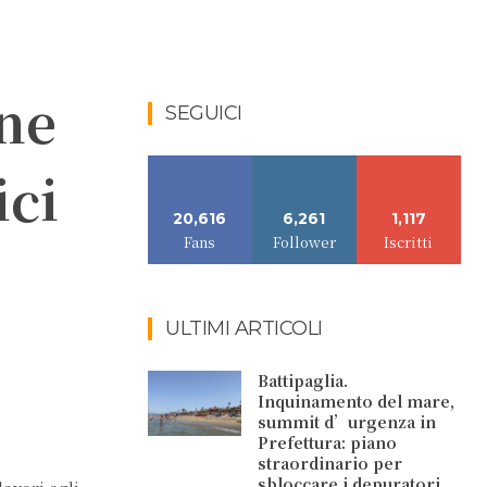
ne
SEGUICI
ici
20,616
6,261
1,117
Fans
Follower
Iscritti
ULTIMI ARTICOLI
Battipaglia.
Inquinamento del mare,
summit d’urgenza in
Prefettura: piano
straordinario per
sbloccare i depuratori