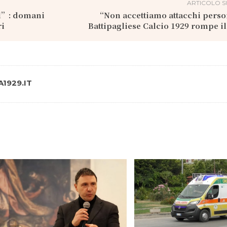
ARTICOLO S
ll”: domani
“Non accettiamo attacchi perso
ri
Battipagliese Calcio 1929 rompe il
1929.IT