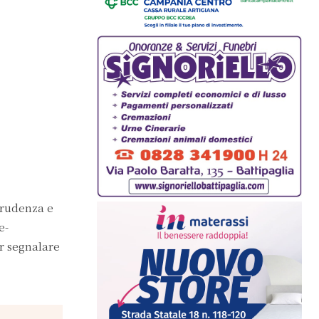
prudenza e
e-
er segnalare