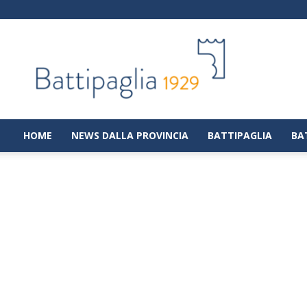
Battipaglia
1929
|
Notizie
dalla
città
di
HOME
NEWS DALLA PROVINCIA
BATTIPAGLIA
BA
Battipaglia