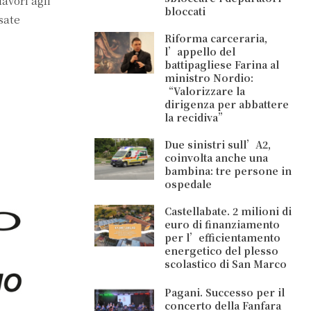
avori agli
bloccati
sate
Riforma carceraria,
l’appello del
battipagliese Farina al
ministro Nordio:
“Valorizzare la
dirigenza per abbattere
la recidiva”
Due sinistri sull’A2,
coinvolta anche una
bambina: tre persone in
ospedale
Castellabate. 2 milioni di
euro di finanziamento
per l’efficientamento
energetico del plesso
scolastico di San Marco
Pagani. Successo per il
concerto della Fanfara