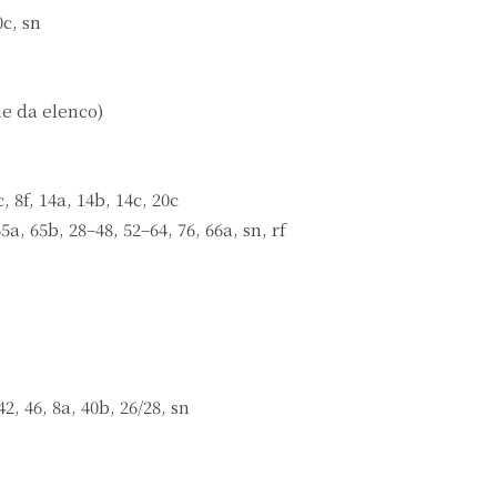
0c, sn
ome da elenco)
c, 8f, 14a, 14b, 14c, 20c
65a, 65b, 28–48, 52–64, 76, 66a, sn, rf
42, 46, 8a, 40b, 26/28, sn