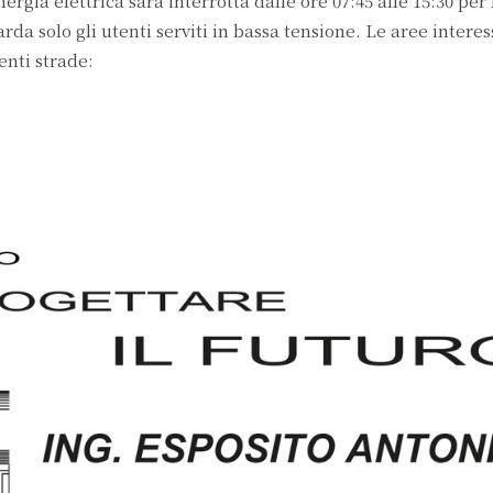
gia elettrica sarà interrotta dalle ore 07:45 alle 15:30 per l
rda solo gli utenti serviti in bassa tensione. Le aree interes
nti strade: