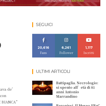
SEGUICI
o
20,616
6,261
1,117
Fans
Follower
Iscritti
ULTIMI ARTICOLI
Battipaglia. Necrologio:
si spento all’età di 81
 Cava de’
anni Antonio
 con
Marrandino
TE BIANCA”
Baronissi. Il Museo FRaC