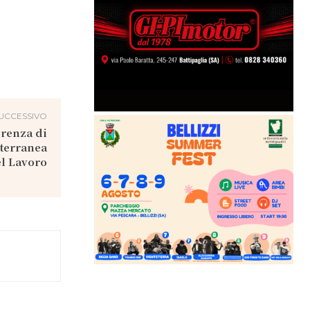
UCCESSIVO
erenza di
iterranea
el Lavoro