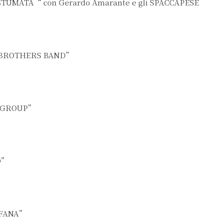
STUMATA“ con Gerardo Amarante e gli SPACCAPESE
N BROTHERS BAND”
W GROUP”
D”
EFANA”