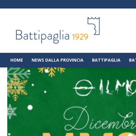
Battipaglia
1929
|
Notizie
dalla
città
di
HOME
NEWS DALLA PROVINCIA
BATTIPAGLIA
BA
Battipaglia