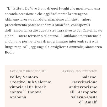
“L’Istituto De Vivo è uno di quei luoghi che meritavano una
seconda occasione e che oggi finalmente la ottengono.
Abbiamo lavorato con determinazione affinché l’intero
procedimento potesse andare a buon fine, consapevoli
dell’importanza che questa struttura riveste per Castellabate
e per l’intero territorio cilentano. L’affidamento trentennale
al Comune permette ora di programmare interventi seri e di
lungo respiro”, aggiunge il Consigliere Comunale,
Gianmarco
Rodio
.
ARTICOLO PRECEDENTE
ARTICOLO SUCCESSIVO
Volley. Santoro
Salerno.
Creative Hub Salerno:
Esercitazione
vittoria al tie break
antiterrorismo
contro l’Innova
all’Aeroporto
Arabona
Salerno-Costa
d’Amalfi