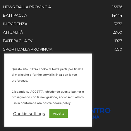
NEWS DALLA PROVINCIA
15676
BATTIPAGLIA
14444
IN EVIDENZA
3272
ATTUALITÀ
2960
BATTIPAGLIA TV
1927
SPORT DALLA PROVINCIA
1590
RESTIAMO IN CONTATTO
Questo sito utilizza cookie di terze parti, per finalità
di marketing e fornire servizi in linea con le tue
Email
preferenze.
info@battipaglia1929.it
Cliccando su ACCETTA, chiudendo questo banner o
marketing@battipaglia1929.it
proseguendo con la navigazione, acconsenti al loro
carminegaldi@virgilio.it
uso in conformità alla nostra cookie policy.
Tel. 0828 302801
Cookie settings
Accetta