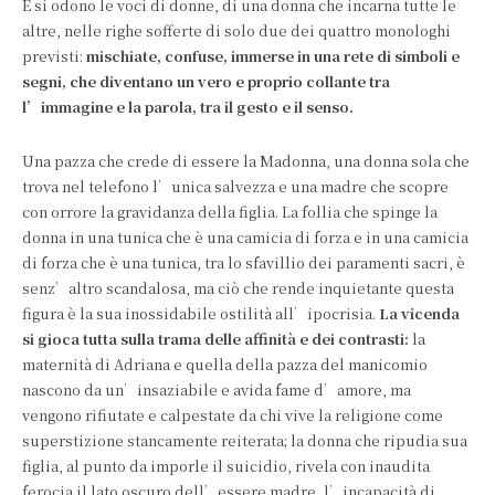
E si odono le voci di donne, di una donna che incarna tutte le
altre, nelle righe sofferte di solo due dei quattro monologhi
previsti:
mischiate, confuse, immerse in una rete di simboli e
segni, che diventano un vero e proprio collante tra
l’immagine e la parola, tra il gesto e il senso.
Una pazza che crede di essere la Madonna, una donna sola che
trova nel telefono l’unica salvezza e una madre che scopre
con orrore la gravidanza della figlia. La follia che spinge la
donna in una tunica che è una camicia di forza e in una camicia
di forza che è una tunica, tra lo sfavillio dei paramenti sacri, è
senz’altro scandalosa, ma ciò che rende inquietante questa
figura è la sua inossidabile ostilità all’ipocrisia.
La vicenda
si gioca tutta sulla trama delle affinità e dei contrasti:
la
maternità di Adriana e quella della pazza del manicomio
nascono da un’insaziabile e avida fame d’amore, ma
vengono rifiutate e calpestate da chi vive la religione come
superstizione stancamente reiterata; la donna che ripudia sua
figlia, al punto da imporle il suicidio, rivela con inaudita
ferocia il lato oscuro dell’essere madre, l’incapacità di