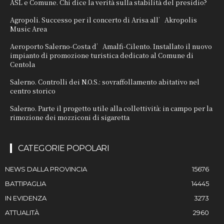
ASL e Comune. Chi dice la verità sulla stabilità del presidio?
Agropoli. Successo per il concerto di Arisa all’Akropolis
Music Area
Aeroporto Salerno-Costa d’Amalfi-Cilento. Installato il nuovo
impianto di promozione turistica dedicato al Comune di
Centola
Salerno. Controlli dei N.O.S.: sovraffollamento abitativo nel
centro storico
Salerno. Parte il progetto utile alla collettività: in campo per la
rimozione dei mozziconi di sigaretta
CATEGORIE POPOLARI
NEWS DALLA PROVINCIA
15676
BATTIPAGLIA
14445
IN EVIDENZA
3273
ATTUALITÀ
2960