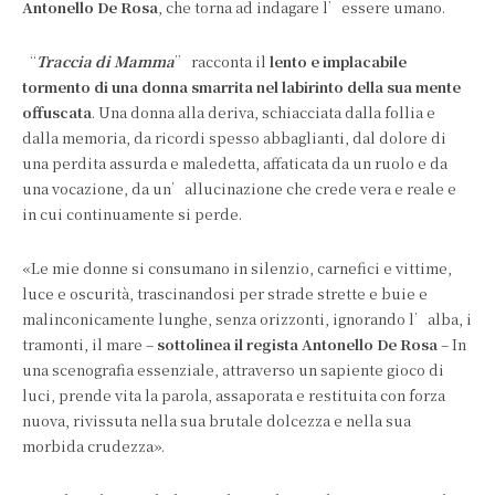
Antonello De Rosa
, che torna ad indagare l’essere umano.
“
Traccia di Mamma
” racconta il
lento e implacabile
tormento di una donna smarrita nel labirinto della sua mente
offuscata
. Una donna alla deriva, schiacciata dalla follia e
dalla memoria, da ricordi spesso abbaglianti, dal dolore di
una perdita assurda e maledetta, affaticata da un ruolo e da
una vocazione, da un’allucinazione che crede vera e reale e
in cui continuamente si perde.
«Le mie donne si consumano in silenzio, carnefici e vittime,
luce e oscurità, trascinandosi per strade strette e buie e
malinconicamente lunghe, senza orizzonti, ignorando l’alba, i
tramonti, il mare –
sottolinea il regista Antonello De Rosa
– In
una scenografia essenziale, attraverso un sapiente gioco di
luci, prende vita la parola, assaporata e restituita con forza
nuova, rivissuta nella sua brutale dolcezza e nella sua
morbida crudezza».