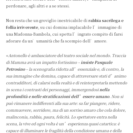
perdonare, agli altri e a se stessi.
Non resta che un groviglio inestricabile di
rabbia sacrilega e
follia irriverente
, su cui domina implacabile l’immagine di
una Madonna-Bambola, cui spetta l’ingrato compito di farsi
adorare da un’umanità che fa scempio dell’amore.
«
Antonello è ambasciatore del teatro sociale nel mondo. Traccia
di Mamma avrà un impatto fortissimo –
insiste Pasquale
Petrosino
– la scenografia ridotta all’essenziale e, di contro, la
sua immagine che domina, capace di attraversare stati d’animo
contradditori, di calarsi nella realtà e di reinterpretarla mettendo
in scena i contrasti dei personaggi, immergendosi
nella
profondità e nelle stratificazioni dell’essere umano
. Non si
può rimanere indifferenti alla sua arte: sa far piangere, ridere,
commuovere, sorridere, ma di un sorriso amaro che cela dolore,
malinconia, rabbia, paura, felicità. Lo spettatore entra nella
scena, la vive ed ogni volta è un’esperienza quasi catartica: è
capace di illuminare le fragilità della condizione umana e della