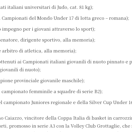
ti italiani universitari di Judo, cat. 81 kg);
ai Campionati del Mondo Under 17 di lotta greco – romana);
o impegno per i giovani attraverso lo sport);
llenatore, dirigente sportivo, alla memoria);
arbitro di atletica, alla memoria);
ottenuti ai Campionati italiani giovanili di nuoto pinnato e p
iovanili di nuoto);
mpione provinciale giovanile maschile);
 campionato femminile a squadre di serie B2);
el campionato Juniores regionale e della Silver Cup Under 16
mo Caiazzo, vincitore della Coppa Italia di basket in carrozzi
orti, promosso in serie A3 con la Volley Club Grottaglie, che