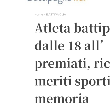
Home
BATTIPAGLIA
Atleta battip
dalle 18 all’
premiati, ri
meriti sporti
memoria