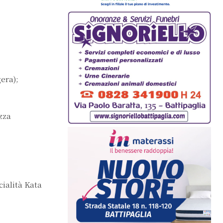
era);
zza
cialità Kata