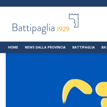
Battipaglia
1929
|
Notizie
dalla
città
di
HOME
NEWS DALLA PROVINCIA
BATTIPAGLIA
BA
Battipaglia