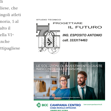
di
liese, che
ngoli atleti
moria, 5 al
lto il
ella VI^
 anche
ttipagliese