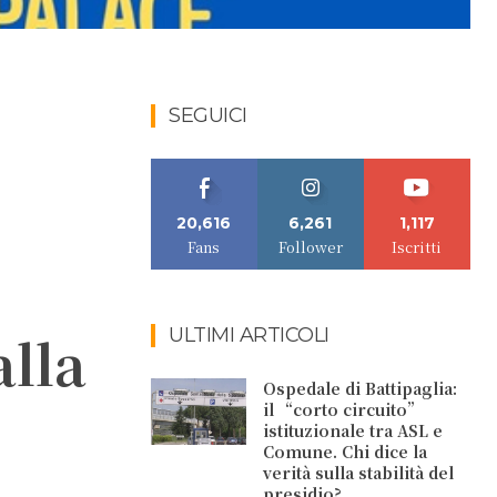
SEGUICI
20,616
6,261
1,117
Fans
Follower
Iscritti
ULTIMI ARTICOLI
alla
Ospedale di Battipaglia:
il “corto circuito”
istituzionale tra ASL e
Comune. Chi dice la
verità sulla stabilità del
presidio?