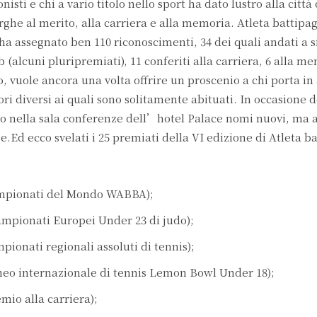
sti e chi a vario titolo nello sport ha dato lustro alla città 
ghe al merito, alla carriera e alla memoria. Atleta battipag
ha assegnato ben 110 riconoscimenti, 34 dei quali andati a si
b (alcuni pluripremiati), 11 conferiti alla carriera, 6 alla me
, vuole ancora una volta offrire un proscenio a chi porta in a
ori diversi ai quali sono solitamente abituati. In occasione d
nno nella sala conferenze dell’hotel Palace nomi nuovi, ma
Ed ecco svelati i 25 premiati della VI edizione di Atleta ba
Campionati del Mondo WABBA);
Campionati Europei Under 23 di judo);
mpionati regionali assoluti di tennis);
orneo internazionale di tennis Lemon Bowl Under 18);
mio alla carriera);