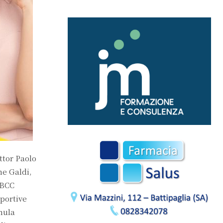
ttor Paolo
ne Galdi,
 BCC
sportive
rmula