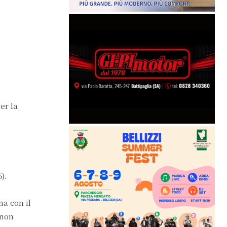
er la
).
na con il
 non