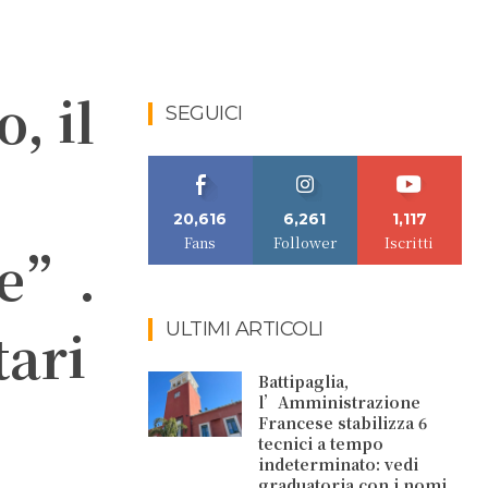
, il
SEGUICI
20,616
6,261
1,117
Fans
Follower
Iscritti
le”.
ULTIMI ARTICOLI
tari
Battipaglia,
l’Amministrazione
Francese stabilizza 6
tecnici a tempo
indeterminato: vedi
graduatoria con i nomi