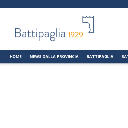
Battipaglia
1929
|
Notizie
dalla
città
di
HOME
NEWS DALLA PROVINCIA
BATTIPAGLIA
BA
Battipaglia