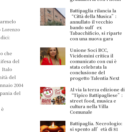
Battipaglia rilancia la
“Città della Musica”:
 Carmelo
annullato il vecchio
bando sull’ex
o Lorenzo
Tabacchificio, si riparte
dici:
con una nuova gara
Unione Soci BCC,
to che
Vicidomini critica il
ifesa del
comunicato con cui è
stata celebrata la
 Italo
conclusione del
mità del
progetto Talentia Next
ennaio 2004
Al via la terza edizione di
mpania del
“Tipico Battipagliese”:
street food, musica e
cultura nella Villa
 è
Comunale
Battipaglia. Necrologio:
si spento all’età di 81