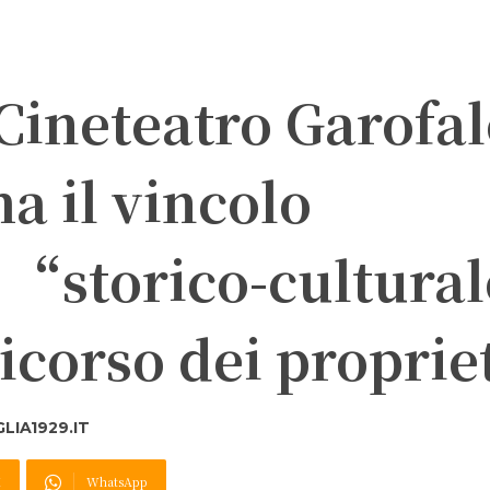
Cineteatro Garofalo
a il vincolo
 “storico-cultura
ricorso dei proprie
IA1929.IT
X
WhatsApp