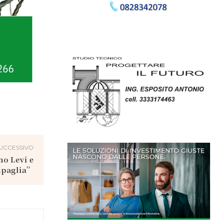
UCCESSIVO
mo Levi e
ipaglia”