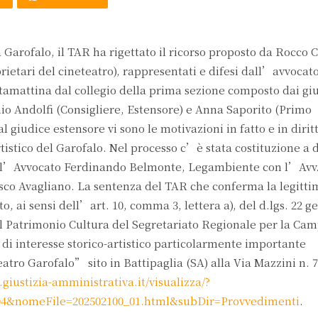
Garofalo, il TAR ha rigettato il ricorso proposto da Rocco
ietari del cineteatro), rappresentati e difesi dall’avvocat
stamattina dal collegio della prima sezione composto dai giu
io Andolfi (Consigliere, Estensore) e Anna Saporito (Primo
 giudice estensore vi sono le motivazioni in fatto e in dirit
istico del Garofalo. Nel processo c’è stata costituzione a d
con l’Avvocato Ferdinando Belmonte, Legambiente con l’Avv.
esco Avagliano. La sentenza del TAR che conferma la legitti
o, ai sensi dell’art. 10, comma 3, lettera a), del d.lgs. 22 g
il Patrimonio Cultura del Segretariato Regionale per la Ca
 di interesse storico-artistico particolarmente importante
 Garofalo” sito in Battipaglia (SA) alla Via Mazzini n. 7
giustizia-amministrativa.it/visualizza/?
4&nomeFile=202502100_01.html&subDir=Provvedimenti
.