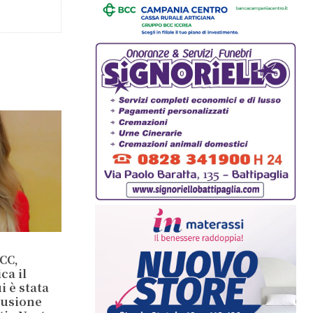
CC,
ca il
 è stata
lusione