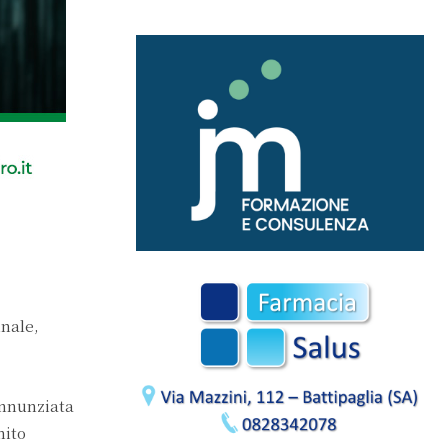
unale,
 Annunziata
nito