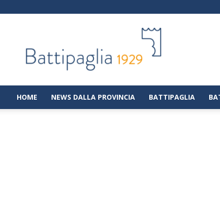
Battipaglia
1929
|
Notizie
dalla
città
di
HOME
NEWS DALLA PROVINCIA
BATTIPAGLIA
BA
Battipaglia