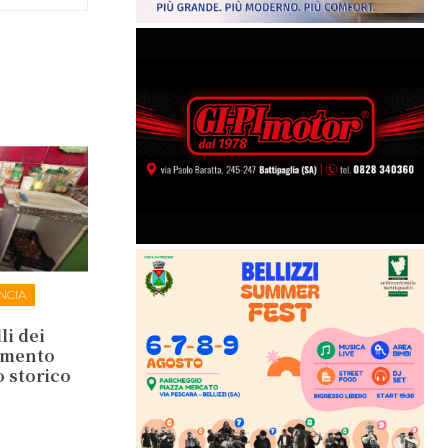
NCIA
li dei
lamento
o storico