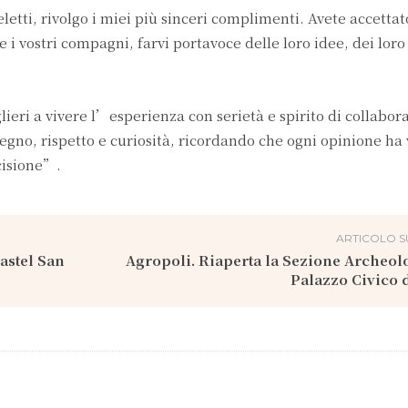
eletti, rivolgo i miei più sinceri complimenti. Avete accetta
i vostri compagni, farvi portavoce delle loro idee, dei loro
.
glieri a vivere l’esperienza con serietà e spirito di collabo
egno, rispetto e curiosità, ricordando che ogni opinione ha 
cisione”.
ARTICOLO S
Castel San
Agropoli. Riaperta la Sezione Archeol
Palazzo Civico d