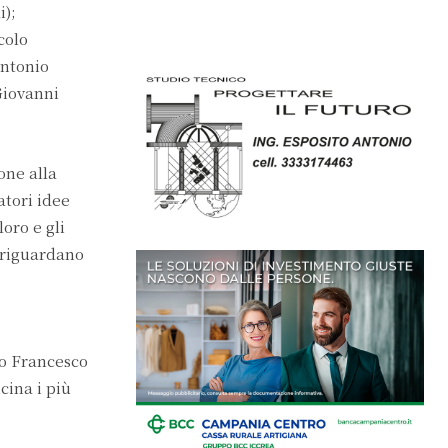
i);
colo
Antonio
Giovanni
one alla
atori idee
oro e gli
i riguardano
co Francesco
cina i più