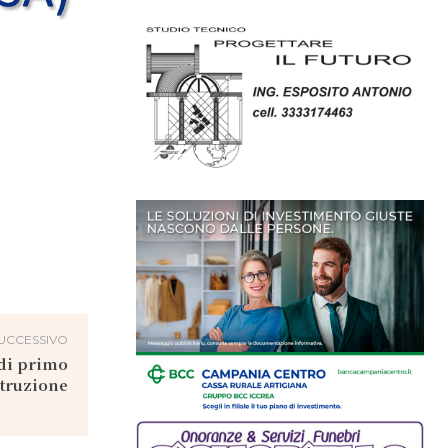
UCCESSIVO
 di primo
struzione