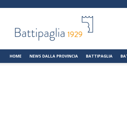
Battipaglia
1929
|
Notizie
dalla
città
di
HOME
NEWS DALLA PROVINCIA
BATTIPAGLIA
BA
Battipaglia