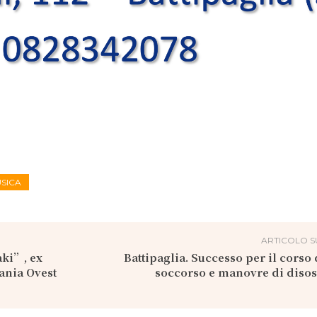
USICA
ARTICOLO S
aki”, ex
Battipaglia. Successo per il corso
ania Ovest
soccorso e manovre di diso