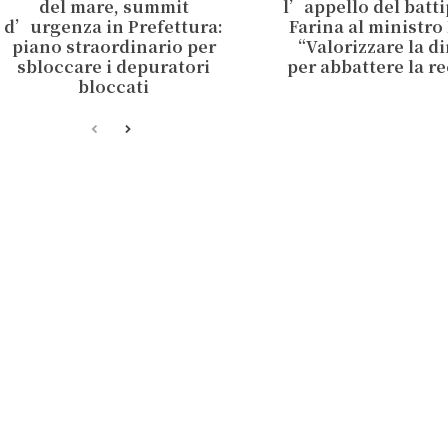
del mare, summit
l’appello del batt
d’urgenza in Prefettura:
Farina al ministro
piano straordinario per
“Valorizzare la d
sbloccare i depuratori
per abbattere la r
bloccati