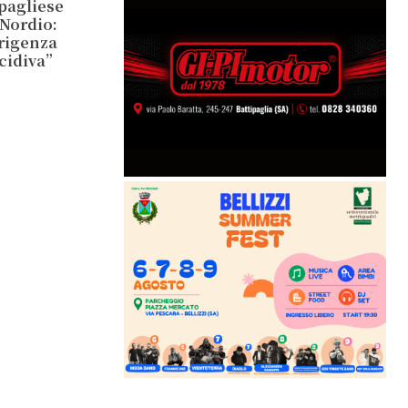
ipagliese
 Nordio:
irigenza
ecidiva”