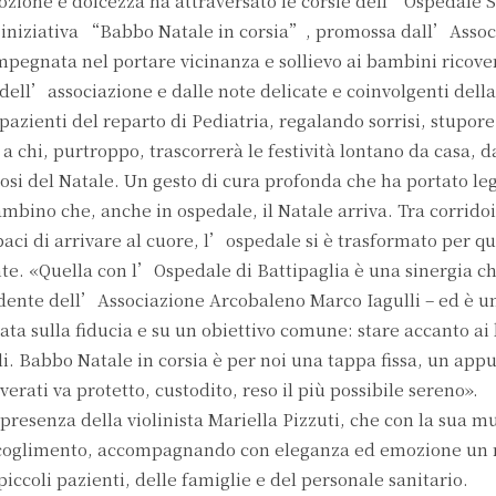
ozione e dolcezza ha attraversato le corsie dell’Ospedale 
l’iniziativa “Babbo Natale in corsia”, promossa dall’Asso
pegnata nel portare vicinanza e sollievo ai bambini ricove
ell’associazione e dalle note delicate e coinvolgenti della 
i pazienti del reparto di Pediatria, regalando sorrisi, stupore
chi, purtroppo, trascorrerà le festività lontano da casa, d
ziosi del Natale. Un gesto di cura profonda che ha portato l
mbino che, anche in ospedale, il Natale arriva. Tra corrido
paci di arrivare al cuore, l’ospedale si è trasformato per q
te. «Quella con l’Ospedale di Battipaglia è una sinergia c
sidente dell’Associazione Arcobaleno Marco Iagulli – ed è u
ata sulla fiducia e su un obiettivo comune: stare accanto ai
ili. Babbo Natale in corsia è per noi una tappa fissa, un a
verati va protetto, custodito, reso il più possibile sereno».
resenza della violinista Mariella Pizzuti, che con la sua m
accoglimento, accompagnando con eleganza ed emozione u
ccoli pazienti, delle famiglie e del personale sanitario.