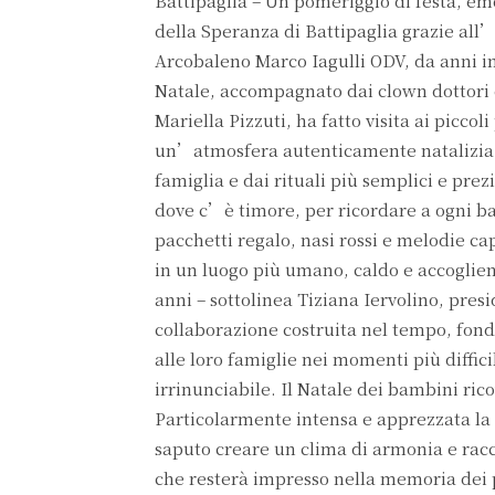
Battipaglia – Un pomeriggio di festa, em
della Speranza di Battipaglia grazie al
Arcobaleno Marco Iagulli ODV, da anni im
Natale, accompagnato dai clown dottori d
Mariella Pizzuti, ha fatto visita ai piccol
un’atmosfera autenticamente natalizia a 
famiglia e dai rituali più semplici e pre
dove c’è timore, per ricordare a ogni ba
pacchetti regalo, nasi rossi e melodie ca
in un luogo più umano, caldo e accoglien
anni – sottolinea Tiziana Iervolino, pre
collaborazione costruita nel tempo, fond
alle loro famiglie nei momenti più diffic
irrinunciabile. Il Natale dei bambini rico
Particolarmente intensa e apprezzata la p
saputo creare un clima di armonia e r
che resterà impresso nella memoria dei pi