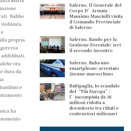
Santa Maria
Salerno. Il Generale del
ciazione
Corpo D’Armata
rati. Babbo
Massimo Masciulli visita
il Comando Provinciale
violinista
di Salerno
 e
Salerno. Bando per la
alla propria
Gestione Forestale: ieri
eggerezza
il secondo incontro
i addobbati,
Salerno. Ruba uno
ualche ora
smartphone: arrestato
he dura da
26enne marocchino
na
Battipaglia, lo scandalo
 bambini e
del “Più Europa”:
ppuntamento
l’incompiuta da 38
milioni ridotta a
dormitorio tra rifiuti e
usica ha
contenziosi milionari
n momento