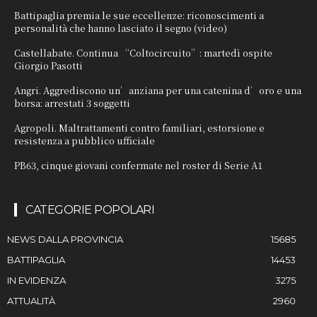
Battipaglia premia le sue eccellenze: riconoscimenti a
personalità che hanno lasciato il segno (video)
Castellabate. Continua “Coltocircuito”: martedì ospite
Giorgio Pasotti
Angri. Aggrediscono un’anziana per una catenina d’oro e una
borsa: arrestati 3 soggetti
Agropoli. Maltrattamenti contro familiari, estorsione e
resistenza a pubblico ufficiale
PB63, cinque giovani confermate nel roster di Serie A1
CATEGORIE POPOLARI
NEWS DALLA PROVINCIA
15685
BATTIPAGLIA
14453
IN EVIDENZA
3275
ATTUALITÀ
2960