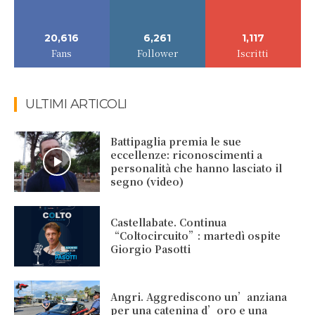
20,616
6,261
1,117
Fans
Follower
Iscritti
ULTIMI ARTICOLI
Battipaglia premia le sue
eccellenze: riconoscimenti a
personalità che hanno lasciato il
segno (video)
Castellabate. Continua
“Coltocircuito”: martedì ospite
Giorgio Pasotti
Angri. Aggrediscono un’anziana
per una catenina d’oro e una