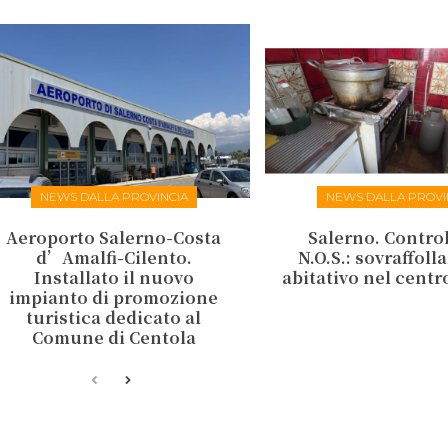
NEWS DALLA PROVINCIA
NEWS DALLA PROVI
Aeroporto Salerno-Costa
Salerno. Control
d’Amalfi-Cilento.
N.O.S.: sovraffol
Installato il nuovo
abitativo nel centr
impianto di promozione
turistica dedicato al
Comune di Centola