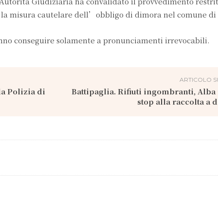
utorità Giudiziaria ha convalidato il provvedimento restrit
la misura cautelare dell’obbligo di dimora nel comune di
anno conseguire solamente a pronunciamenti irrevocabili.
ARTICOLO S
la Polizia di
Battipaglia. Rifiuti ingombranti, Alba 
stop alla raccolta a 