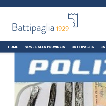
Battipaglia
1929
|
Notizie
dalla
città
di
HOME
NEWS DALLA PROVINCIA
BATTIPAGLIA
BA
Battipaglia