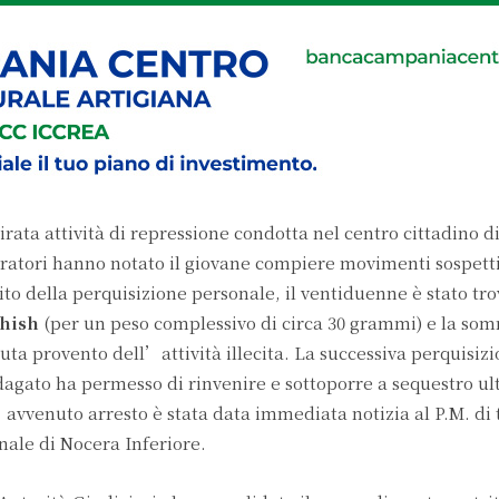
ata attività di repressione condotta nel centro cittadino di
peratori hanno notato il giovane compiere movimenti sospet
to della perquisizione personale, il ventiduenne è stato tro
shish
(per un peso complessivo di circa 30 grammi) e la som
nuta provento dell’attività illecita. La successiva perquisizi
agato ha permesso di rinvenire e sottoporre a sequestro ul
vvenuto arresto è stata data immediata notizia al P.M. di 
nale di Nocera Inferiore.