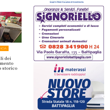
NCIA
li dei
lamento
o storico