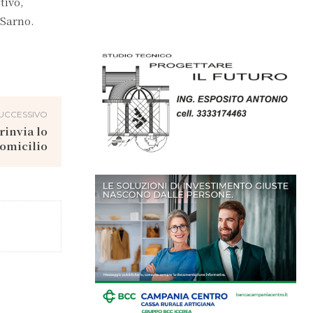
tivo,
 Sarno.
UCCESSIVO
rinvia lo
domicilio