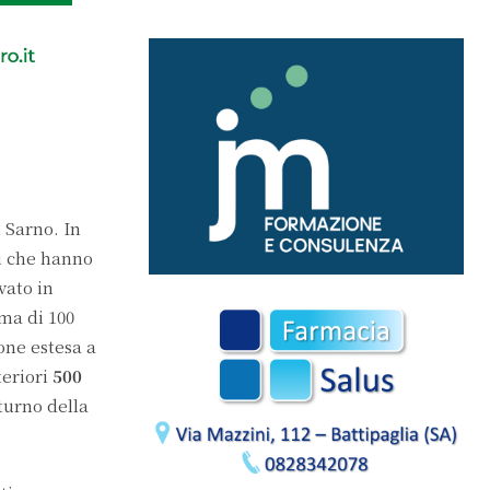
 Sarno. In
ti che hanno
vato in
ma di 100
one estesa a
teriori
500
turno della