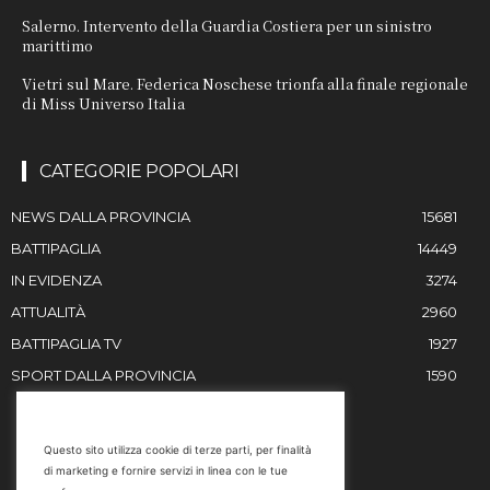
Salerno. Intervento della Guardia Costiera per un sinistro
marittimo
Vietri sul Mare. Federica Noschese trionfa alla finale regionale
di Miss Universo Italia
CATEGORIE POPOLARI
NEWS DALLA PROVINCIA
15681
BATTIPAGLIA
14449
IN EVIDENZA
3274
ATTUALITÀ
2960
BATTIPAGLIA TV
1927
SPORT DALLA PROVINCIA
1590
RESTIAMO IN CONTATTO
Questo sito utilizza cookie di terze parti, per finalità
di marketing e fornire servizi in linea con le tue