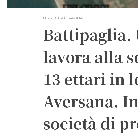
Home
BATTIPAGLIA
Battipaglia. 
lavora alla 
13 ettari in 
Aversana. In
società di pr