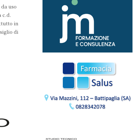
i da uso
à c.d.
tutto in
iglio di