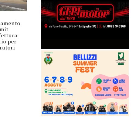
inamento
mit
ettura:
rio per
ratori