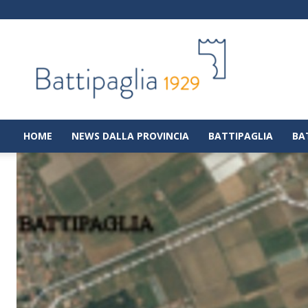
Battipaglia
1929
|
Notizie
dalla
città
di
HOME
NEWS DALLA PROVINCIA
BATTIPAGLIA
BA
Battipaglia