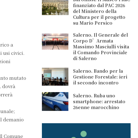
finanziato dal PAC 2026
del Ministero della
Cultura per il progetto
su Mario Persico
Salerno. Il Generale del
Corpo D’Armata
rico a
Massimo Masciulli visita
il Comando Provinciale
usi civici.
di Salerno
zioni
Salerno. Bando per la
Gestione Forestale: ieri
uanto mutato
il secondo incontro
, dovrà
orrerà
Salerno. Ruba uno
smartphone: arrestato
26enne marocchino
munale;
il demanio
 Il Comune