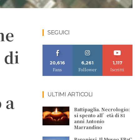
ne
SEGUICI
 di
20,616
6,261
1,117
Fans
Follower
Iscritti
ULTIMI ARTICOLI
 a
Battipaglia. Necrologio:
si spento all’età di 81
anni Antonio
Marrandino
Baronissi. Il Museo FRaC