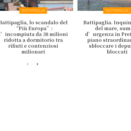
BATTIPAGLIA
BATTIPAGLIA
Battipaglia, lo scandalo del
Battipaglia. Inqu
“Più Europa”:
del mare, sum
l’incompiuta da 38 milioni
d’urgenza in Pref
ridotta a dormitorio tra
piano straordina
rifiuti e contenziosi
sbloccare i depu
milionari
bloccati