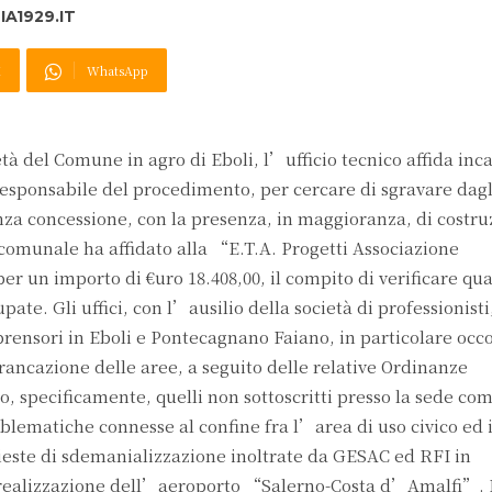
A1929.IT
X
WhatsApp
tà del Comune in agro di Eboli, l’ufficio tecnico affida inca
responsabile del procedimento, per cercare di sgravare dagli 
enza concessione, con la presenza, in maggioranza, di costru
o comunale ha affidato alla “E.T.A. Progetti Associazione
er un importo di €uro 18.408,00, il compito di verificare q
te. Gli uffici, con l’ausilio della società di professionisti
mprensori in Eboli e Pontecagnano Faiano, in particolare occ
ffrancazione delle aree, a seguito delle relative Ordinanze
co, specificamente, quelli non sottoscritti presso la sede co
blematiche connesse al confine fra l’area di uso civico ed 
ieste di sdemanializzazione inoltrate da GESAC ed RFI in
 realizzazione dell’aeroporto “Salerno-Costa d’Amalfi”.