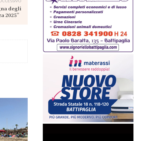
UCCESSIVO
na degli
za 2025”