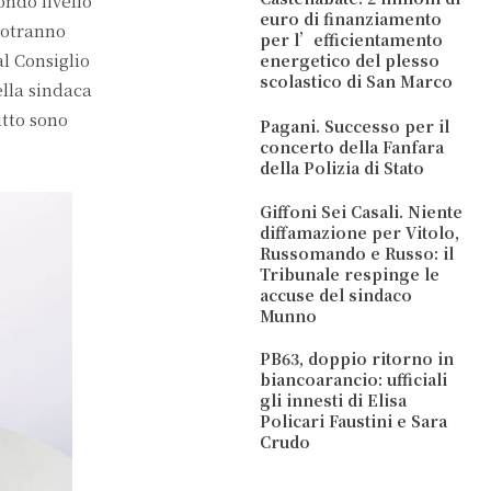
ondo livello
euro di finanziamento
 potranno
per l’efficientamento
al Consiglio
energetico del plesso
scolastico di San Marco
ella sindaca
itto sono
Pagani. Successo per il
concerto della Fanfara
della Polizia di Stato
Giffoni Sei Casali. Niente
diffamazione per Vitolo,
Russomando e Russo: il
Tribunale respinge le
accuse del sindaco
Munno
PB63, doppio ritorno in
biancoarancio: ufficiali
gli innesti di Elisa
Policari Faustini e Sara
Crudo