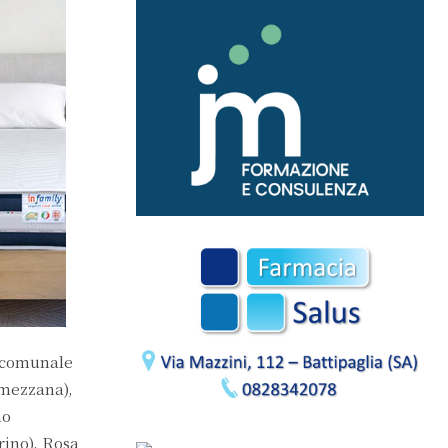
e comunale
amezzana),
no
rino), Rosa