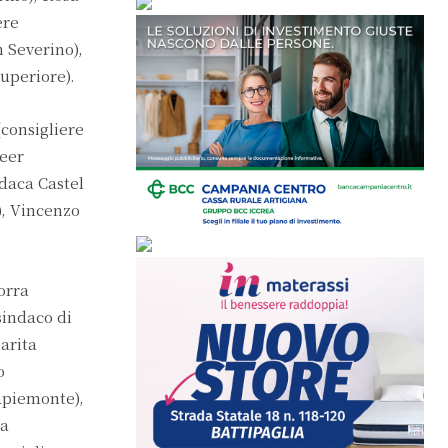
ere
 Severino),
uperiore).
consigliere
leer
ndaca Castel
), Vincenzo
orra
sindaco di
arita
o
capiemonte),
za