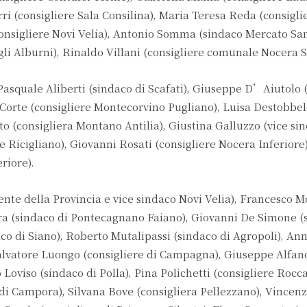
rri (consigliere Sala Consilina), Maria Teresa Reda (consigli
nsigliere Novi Velia), Antonio Somma (sindaco Mercato San
gli Alburni), Rinaldo Villani (consigliere comunale Nocera S
uale Aliberti (sindaco di Scafati), Giuseppe D’Aiutolo (
 Corte (consigliere Montecorvino Pugliano), Luisa Destobbe
o (consigliera Montano Antilia), Giustina Galluzzo (vice si
e Ricigliano), Giovanni Rosati (consigliere Nocera Inferiore
riore).
nte della Provincia e vice sindaco Novi Velia), Francesco M
ra (sindaco di Pontecagnano Faiano), Giovanni De Simone (
co di Siano), Roberto Mutalipassi (sindaco di Agropoli), Ann
Salvatore Luongo (consigliere di Campagna), Giuseppe Alfan
 Loviso (sindaco di Polla), Pina Polichetti (consigliere Roc
i Campora), Silvana Bove (consigliera Pellezzano), Vincen