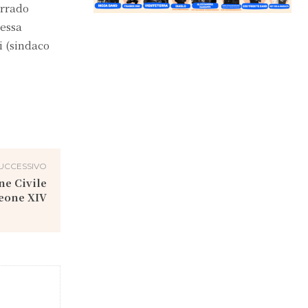
orrado
Sessa
li (sindaco
UCCESSIVO
ne Civile
Leone XIV