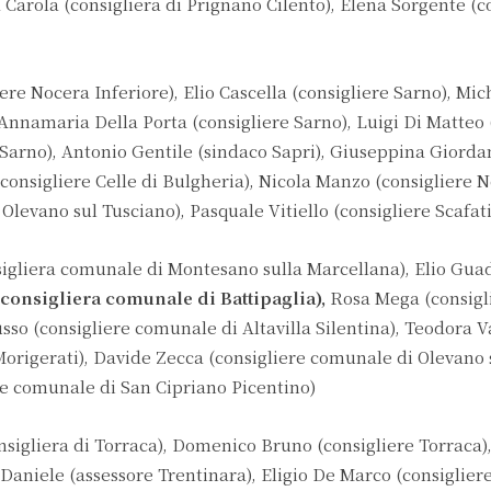
 Carola (consigliera di Prignano Cilento), Elena Sorgente (c
e Nocera Inferiore), Elio Cascella (consigliere Sarno), Mic
 Annamaria Della Porta (consigliere Sarno), Luigi Di Matteo 
e Sarno), Antonio Gentile (sindaco Sapri), Giuseppina Giorda
(consigliere Celle di Bulgheria), Nicola Manzo (consigliere 
Olevano sul Tusciano), Pasquale Vitiello (consigliere Scafati
sigliera comunale di Montesano sulla Marcellana), Elio Gu
onsigliera comunale di Battipaglia),
Rosa Mega (consigl
sso (consigliere comunale di Altavilla Silentina), Teodora V
Morigerati), Davide Zecca (consigliere comunale di Olevano 
re comunale di San Cipriano Picentino)
igliera di Torraca), Domenico Bruno (consigliere Torraca)
Daniele (assessore Trentinara), Eligio De Marco (consiglier