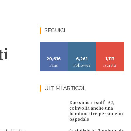
SEGUICI
ti
20,616
6,261
1,117
Fans
Follower
Iscritti
ULTIMI ARTICOLI
Due sinistri sull’A2,
coinvolta anche una
bambina: tre persone in
ospedale
Castellabate. 2 milioni di