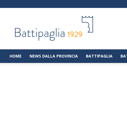
Battipaglia
1929
|
Notizie
dalla
città
di
HOME
NEWS DALLA PROVINCIA
BATTIPAGLIA
BA
Battipaglia