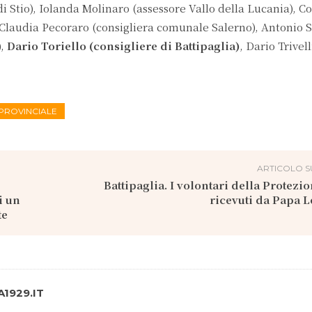
i Stio), Iolanda Molinaro (assessore Vallo della Lucania), C
Claudia Pecoraro (consigliera comunale Salerno), Antonio 
),
Dario Toriello (consigliere di Battipaglia)
, Dario Trivel
 PROVINCIALE
ARTICOLO S
Battipaglia. I volontari della Protezio
i un
ricevuti da Papa 
te
1929.IT