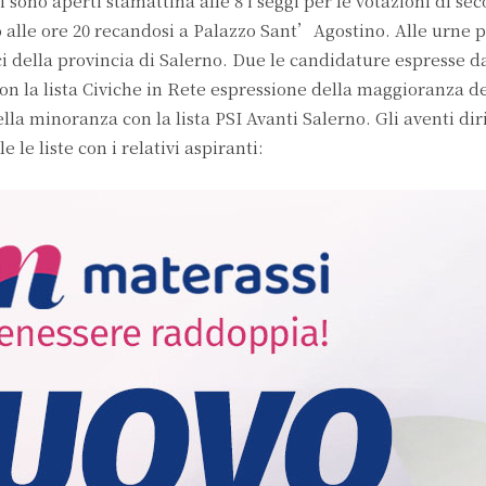
 sono aperti stamattina alle 8 i seggi per le votazioni di sec
fino alle ore 20 recandosi a Palazzo Sant’Agostino. Alle urne
ci della provincia di Salerno. Due le candidature espresse d
on la lista Civiche in Rete espressione della maggioranza d
a minoranza con la lista PSI Avanti Salerno. Gli aventi dir
 le liste con i relativi aspiranti: