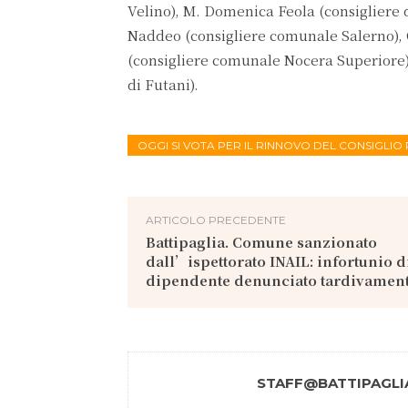
Velino), M. Domenica Feola (consigliere d
Naddeo (consigliere comunale Salerno), 
(consigliere comunale Nocera Superiore
di Futani).
OGGI SI VOTA PER IL RINNOVO DEL CONSIGLIO
ARTICOLO PRECEDENTE
Battipaglia. Comune sanzionato
dall’ispettorato INAIL: infortunio d
dipendente denunciato tardivamen
STAFF@BATTIPAGLIA