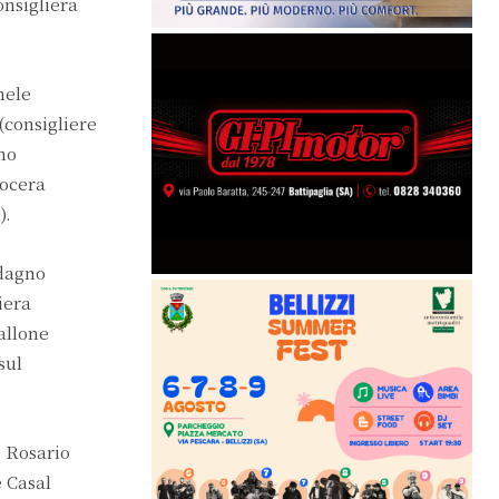
onsigliera
hele
(consigliere
no
Nocera
).
adagno
iera
allone
sul
, Rosario
e Casal