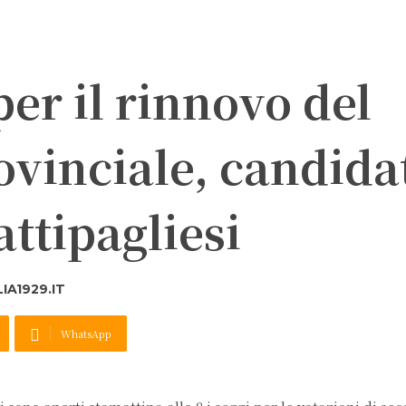
per il rinnovo del
ovinciale, candida
ttipagliesi
A1929.IT
WhatsApp