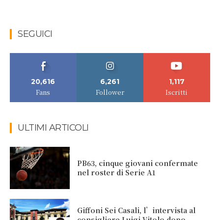
SEGUICI
20,616
6,261
1,117
Fans
Follower
Iscritti
ULTIMI ARTICOLI
PB63, cinque giovani confermate
nel roster di Serie A1
Giffoni Sei Casali, l’intervista al
consigliere Luigi Vitolo dopo