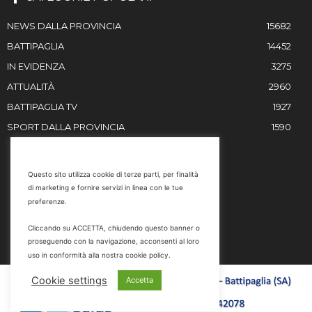
NEWS DALLA PROVINCIA
15682
BATTIPAGLIA
14452
IN EVIDENZA
3275
ATTUALITÀ
2960
BATTIPAGLIA TV
1927
SPORT DALLA PROVINCIA
1590
RESTIAMO IN CONTATTO
Questo sito utilizza cookie di terze parti, per finalità
di marketing e fornire servizi in linea con le tue
Email
preferenze.
info@battipaglia1929.it
Cliccando su ACCETTA, chiudendo questo banner o
marketing@battipaglia1929.it
proseguendo con la navigazione, acconsenti al loro
carminegaldi@virgilio.it
uso in conformità alla nostra cookie policy.
Tel. 0828 302801
Cookie settings
Accetta