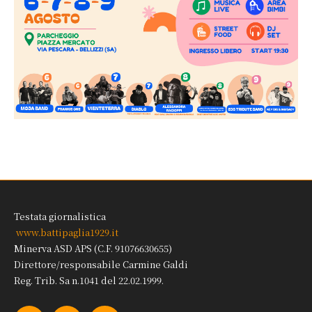
Testata giornalistica
www.battipaglia1929.it
Minerva ASD APS (C.F. 91076630655)
Direttore/responsabile Carmine Galdi
Reg. Trib. Sa n.1041 del 22.02.1999.