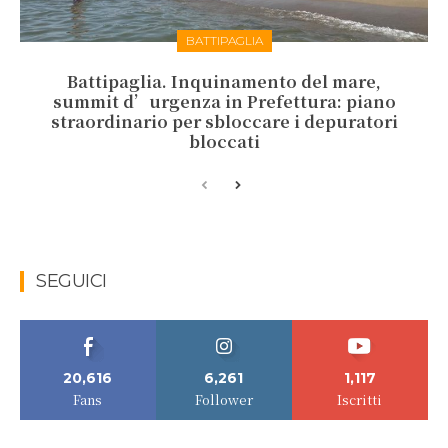
BATTIPAGLIA
Battipaglia. Inquinamento del mare,
summit d’urgenza in Prefettura: piano
straordinario per sbloccare i depuratori
bloccati
SEGUICI
20,616
6,261
1,117
Fans
Follower
Iscritti