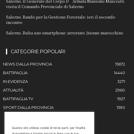
Salerno. Il Generale del Corpo D’Armata Massimo Masciulli
visita il Comando Provinciale di Salerno
Salerno. Bando per la Gestione Forestale: ieri il secondo
incontro
Salerno. Ruba uno smartphone: arrestato 26enne marocchino
CATEGORIE POPOLARI
NEWS DALLA PROVINCIA
15672
BATTIPAGLIA
14440
IN EVIDENZA
3271
ATTUALITÀ
2960
BATTIPAGLIA TV
1927
SPORT DALLA PROVINCIA
1590
RESTIAMO IN CONTATTO
Questo sito utilizza cookie di terze parti, per finalità
di marketing e fornire servizi in linea con le tue