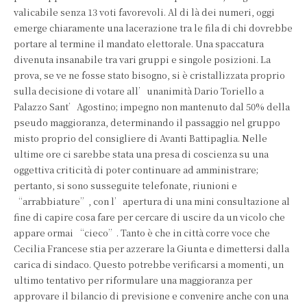
valicabile senza 13 voti favorevoli. Al di là dei numeri, oggi
emerge chiaramente una lacerazione tra le fila di chi dovrebbe
portare al termine il mandato elettorale. Una spaccatura
divenuta insanabile tra vari gruppi e singole posizioni. La
prova, se ve ne fosse stato bisogno, si è cristallizzata proprio
sulla decisione di votare all’unanimità Dario Toriello a
Palazzo Sant’Agostino; impegno non mantenuto dal 50% della
pseudo maggioranza, determinando il passaggio nel gruppo
misto proprio del consigliere di Avanti Battipaglia. Nelle
ultime ore ci sarebbe stata una presa di coscienza su una
oggettiva criticità di poter continuare ad amministrare;
pertanto, si sono susseguite telefonate, riunioni e
“arrabbiature”, con l’apertura di una mini consultazione al
fine di capire cosa fare per cercare di uscire da un vicolo che
appare ormai “cieco”. Tanto è che in città corre voce che
Cecilia Francese stia per azzerare la Giunta e dimettersi dalla
carica di sindaco. Questo potrebbe verificarsi a momenti, un
ultimo tentativo per riformulare una maggioranza per
approvare il bilancio di previsione e convenire anche con una