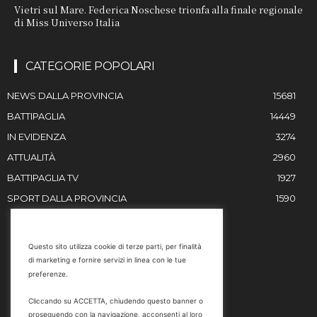
Vietri sul Mare. Federica Noschese trionfa alla finale regionale
di Miss Universo Italia
CATEGORIE POPOLARI
NEWS DALLA PROVINCIA
15681
BATTIPAGLIA
14449
IN EVIDENZA
3274
ATTUALITÀ
2960
BATTIPAGLIA TV
1927
SPORT DALLA PROVINCIA
1590
RESTIAMO IN CONTATTO
Questo sito utilizza cookie di terze parti, per finalità
di marketing e fornire servizi in linea con le tue
Email
preferenze.
info@battipaglia1929.it
Cliccando su ACCETTA, chiudendo questo banner o
marketing@battipaglia1929.it
proseguendo con la navigazione, acconsenti al loro