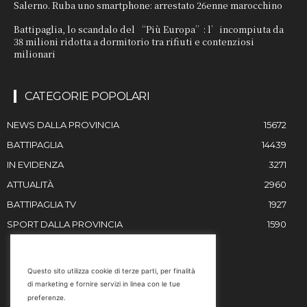
Salerno. Ruba uno smartphone: arrestato 26enne marocchino
Battipaglia, lo scandalo del “Più Europa”: l’incompiuta da
38 milioni ridotta a dormitorio tra rifiuti e contenziosi
milionari
CATEGORIE POPOLARI
NEWS DALLA PROVINCIA
15672
BATTIPAGLIA
14439
IN EVIDENZA
3271
ATTUALITÀ
2960
BATTIPAGLIA TV
1927
SPORT DALLA PROVINCIA
1590
RESTIAMO IN CONTATTO
Questo sito utilizza cookie di terze parti, per finalità
di marketing e fornire servizi in linea con le tue
Email
preferenze.