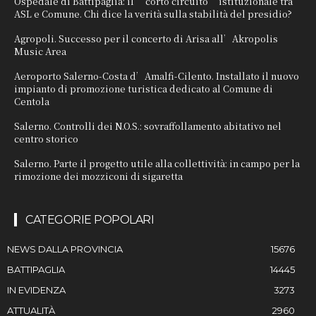
Ospedale di Battipaglia: il “corto circuito” istituzionale tra
ASL e Comune. Chi dice la verità sulla stabilità del presidio?
Agropoli. Successo per il concerto di Arisa all’Akropolis
Music Area
Aeroporto Salerno-Costa d’Amalfi-Cilento. Installato il nuovo
impianto di promozione turistica dedicato al Comune di
Centola
Salerno. Controlli dei N.O.S.: sovraffollamento abitativo nel
centro storico
Salerno. Parte il progetto utile alla collettività: in campo per la
rimozione dei mozziconi di sigaretta
CATEGORIE POPOLARI
NEWS DALLA PROVINCIA
15676
BATTIPAGLIA
14445
IN EVIDENZA
3273
ATTUALITÀ
2960