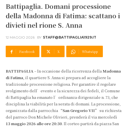
Battipaglia. Domani processione
della Madonna di Fatima: scattano i
divieti nel rione S. Anna
12 MAGGIO 2026
BY
STAFF@BATTIPAGLIA1929.IT
Facebook
X
WhatsApp
BATTIPAGLIA
– In occasione della ricorrenza della
Madonna
di Fatima
, il quartiere S. Anna si prepara ad accogliere la
tradizionale processione religiosa. Per garantire il regolare
svolgimento dell’evento e la sicurezza dei fedeli, il Comune
di Battipaglia ha emanato l’ordinanza dirigenziale n. 73, che
disciplina la viabilità per la serata di domani. La processione,
organizzata dalla parrocchia
“San Gregorio VII”
su richiesta
del parroco Don Michele Olivieri, prenderà il via mercoledì
13 maggio 2026 alle ore 20:30
. Il corteo partirà da piazza San