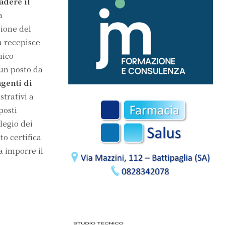
adere il
a
ione del
a recepisce
nico
 un posto da
agenti di
trativi a
posti
legio dei
to certifica
a imporre il