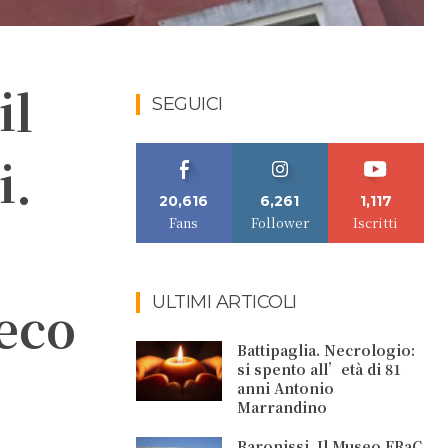
il
SEGUICI
i.
20,616
6,261
1,117
Fans
Follower
Iscritti
ULTIMI ARTICOLI
reco
Battipaglia. Necrologio:
si spento all’età di 81
anni Antonio
Marrandino
Baronissi. Il Museo FRaC