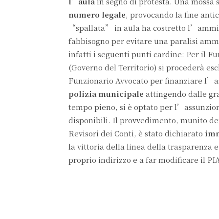
l’aula
in segno di protesta. Una mossa s
numero legale
, provocando la fine ant
“spallata” in aula ha costretto l’ammi
fabbisogno per evitare una paralisi ammi
infatti i seguenti punti cardine: Per il 
(Governo del Territorio) si procederà e
Funzionario Avvocato per finanziare l’
polizia municipale
attingendo dalle gra
tempo pieno, si è optato per l’assunzio
disponibili. Il provvedimento, munito dei 
Revisori dei Conti, è stato dichiarato
imm
la vittoria della linea della trasparenza 
proprio indirizzo e a far modificare il PI