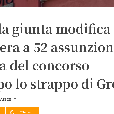
la giunta modifica 
bera a 52 assunzion
ea del concorso
o lo strappo di G
1929.IT
X
WhatsApp