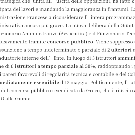
trategica che, unita all’uscita delle opposizioni, ha fatto
c
icipata dei lavori e mandando la maggioranza in frantumi. L
nistrazione Francese a riconsiderare l’intera programmaz
nistrativa ancora più grave. La nuova delibera della Giunt
Funzionario Amministrativo (Avvocatura) e il Funzionario Tec
sclusivamente tramite
concorso pubblico
. Viene soppresso
assunzione a tempo indeterminato e parziale di
2 ulteriori 
duatorie interne dell’Ente. In luogo di 3 istruttori amminis
ne di
6 istruttori a tempo parziale al 50%
, raddoppiando i 
pareri favorevoli di regolarità tecnica e contabile e del Col
ediatamente eseguibile
il 13 maggio. Politicamente, l’at
e del concorso pubblico rivendicata da Greco, che è riuscito 
AO alla Giunta.