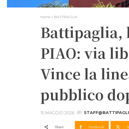
Home
BATTIPAGLIA
Battipaglia, 
PIAO: via li
Vince la lin
pubblico dop
BY
STAFF@BATTIPAGLIA
15 MAGGIO 2026
Share
Facebook