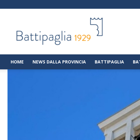
Battipaglia
1929
|
Notizie
dalla
città
di
HOME
NEWS DALLA PROVINCIA
BATTIPAGLIA
BA
Battipaglia