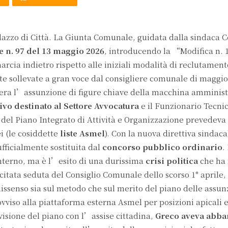
alazzo di Città. La Giunta Comunale, guidata dalla sindaca C
 n. 97 del 13 maggio 2026
, introducendo la “Modifica n. 
rcia indietro rispetto alle iniziali modalità di reclutament
este sollevate a gran voce dal consigliere comunale di magg
’era l’assunzione di figure chiave della macchina amministr
vo destinato al Settore Avvocatura
e il Funzionario Tecnic
 del Piano Integrato di Attività e Organizzazione prevedeva
i (le cosiddette
liste Asmel
). Con la nuova direttiva sindaca
fficialmente sostituita dal
concorso pubblico ordinario
.
interno, ma è l’esito di una durissima
crisi politica
che ha 
citata seduta del Consiglio Comunale dello scorso 1° aprile
issenso sia sul metodo che sul merito del piano delle assun
vviso alla piattaforma esterna Asmel per posizioni apicali 
isione del piano con l’assise cittadina,
Greco aveva abb