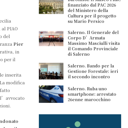
finanziato dal PAC 2026
del Ministero della
Cultura per il progetto
ecilia
su Mario Persico
1 al PIAO
Salerno. Il Generale del
o del
Corpo D’Armata
Massimo Masciulli visita
ioranza
Pier
il Comando Provinciale
ativa, in
di Salerno
o per il
Salerno. Bando per la
Gestione Forestale: ieri
le inserita
il secondo incontro
 La modifica
Salerno. Ruba uno
fatto
smartphone: arrestato
, l’avvocato
26enne marocchino
zioni.
e
andonato