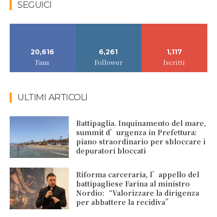
SEGUICI
20,616
6,261
1,117
Fans
Follower
Iscritti
ULTIMI ARTICOLI
Battipaglia. Inquinamento del mare,
summit d’urgenza in Prefettura:
piano straordinario per sbloccare i
depuratori bloccati
Riforma carceraria, l’appello del
battipagliese Farina al ministro
Nordio: “Valorizzare la dirigenza
per abbattere la recidiva”