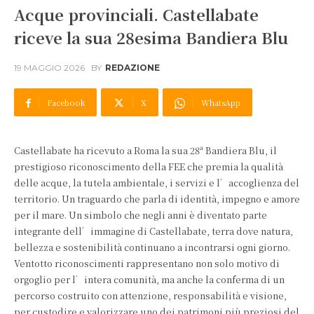
Acque provinciali. Castellabate
riceve la sua 28esima Bandiera Blu
19 MAGGIO 2026
BY
REDAZIONE
Facebook
X
WhatsApp
Castellabate ha ricevuto a Roma la sua 28ª Bandiera Blu, il
prestigioso riconoscimento della FEE che premia la qualità
delle acque, la tutela ambientale, i servizi e l’accoglienza del
territorio. Un traguardo che parla di identità, impegno e amore
per il mare. Un simbolo che negli anni è diventato parte
integrante dell’immagine di Castellabate, terra dove natura,
bellezza e sostenibilità continuano a incontrarsi ogni giorno.
Ventotto riconoscimenti rappresentano non solo motivo di
orgoglio per l’intera comunità, ma anche la conferma di un
percorso costruito con attenzione, responsabilità e visione,
per custodire e valorizzare uno dei patrimoni più preziosi del