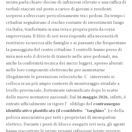
serata parla chiaro: decine di infrazioni rilevate e una raffica di
verbali staccati sul posto a carico di giovani e residenti
sorpresi a sfrecciare pericolosamente tra i pedoni. Da tempo i
cittadini segnalavano il rischio costante di investimenti lungo
via Italia, trasformata in una vera e propria pista da corsa
improvvisata. Il blitz di ieri sera risponde alla necessità di
restituire sicurezza alle famiglie e ai passanti che frequentano
la passeggiata del centro cittadino. I controlli hanno preso di
mira non solo il divieto di transito nelle aree pedonali, ma
anche la conformità tecnica dei mezzi leggeri, spesso alterati
nelle loro componenti elettroniche per aumentarne
illegalmente le prestazioni velocistiche. L’intervento si
colloca in un più ampio contesto di monitoraggio stradale a
livello provinciale, fortemente intensificato dopo lo scatto
delle nuove normative nazionali. Dal
16 maggio 2026
, infatti, è
entrato ufficialmente in vigore l’obbligo del
contrassegno
identificativo plastificato (il cosiddetto “targhino”)
e della
polizza assicurativa per tutti i proprietari di monopattini
elettrici. Durante i posti di blocco eseguiti ieri sera, gli agenti
hanno riscontrato le prime pesanti infrazioni legate proprio