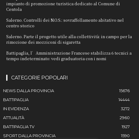
impianto di promozione turistica dedicato al Comune di
Centola
Salerno. Controlli dei N.O.S.: sovraffollamento abitativo nel
centro storico
Salerno. Parte il progetto utile alla collettività: in campo per la
rimozione dei mozziconi di sigaretta
Battipaglia, l’Amministrazione Francese stabilizza 6 tecnici a
tempo indeterminato: vedi graduatoria con i nomi
CATEGORIE POPOLARI
NEWS DALLA PROVINCIA
15676
BATTIPAGLIA
14444
IN EVIDENZA
3272
ATTUALITÀ
2960
BATTIPAGLIA TV
1927
SPORT DALLA PROVINCIA
1590