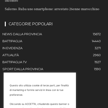
incontro
Salerno. Ruba uno smartphone: arrestato 26enne marocchino
CATEGORIE POPOLARI
NEWS DALLA PROVINCIA
15672
BATTIPAGLIA
14440
IN EVIDENZA
3271
ATTUALITÀ
2960
BATTIPAGLIA TV
1927
SPORT DALLA PROVINCIA
1590
RESTIAMO IN CONTATTO
Questo sito utilizza cookie di terze parti, per finalità
di marketing e fornire servizi in linea con le tue
Email
preferenze.
info@battipaglia1929.it
Cliccando su ACCETTA, chiudendo questo banner o
marketing@battipaglia1929.it