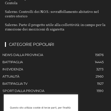
Centola
Salerno. Controlli dei N.O.S.: sovraffollamento abitativo nel
centro storico
Salerno. Parte il progetto utile alla collettività: in campo per la
rimozione dei mozziconi di sigaretta
CATEGORIE POPOLARI
NEWS DALLA PROVINCIA
15676
BATTIPAGLIA
14445
IN EVIDENZA
3273
ATTUALITÀ
2960
BATTIPAGLIA TV
1927
SPORT DALLA PROVINCIA
1590
RESTIAMO IN CONTATTO
Questo sito utilizza cookie di terze parti, per finalità