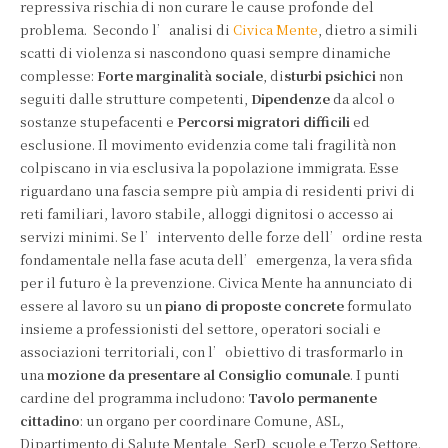
repressiva rischia di non curare le cause profonde del
problema. Secondo l’analisi di
Civica Mente
, dietro a simili
scatti di violenza si nascondono quasi sempre dinamiche
complesse:
Forte marginalità sociale
, di
sturbi psichici
non
seguiti dalle strutture competenti,
Dipendenze
da alcol o
sostanze stupefacenti e
Percorsi migratori difficili
ed
esclusione. Il movimento evidenzia come tali fragilità non
colpiscano in via esclusiva la popolazione immigrata. Esse
riguardano una fascia sempre più ampia di residenti privi di
reti familiari, lavoro stabile, alloggi dignitosi o accesso ai
servizi minimi. Se l’intervento delle forze dell’ordine resta
fondamentale nella fase acuta dell’emergenza, la vera sfida
per il futuro è la prevenzione. Civica Mente ha annunciato di
essere al lavoro su un
piano di proposte concrete
formulato
insieme a professionisti del settore, operatori sociali e
associazioni territoriali, con l’obiettivo di trasformarlo in
una
mozione da presentare al Consiglio comunale
. I punti
cardine del programma includono:
Tavolo permanente
cittadino
: un organo per coordinare Comune, ASL,
Dipartimento di Salute Mentale, SerD, scuole e Terzo Settore.