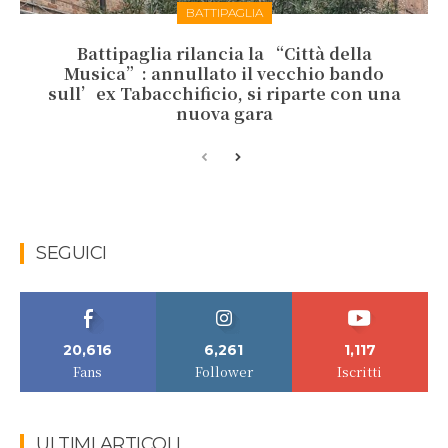
BATTIPAGLIA
Battipaglia rilancia la “Città della
Musica”: annullato il vecchio bando
sull’ex Tabacchificio, si riparte con una
nuova gara
SEGUICI
20,616
6,261
1,117
Fans
Follower
Iscritti
ULTIMI ARTICOLI