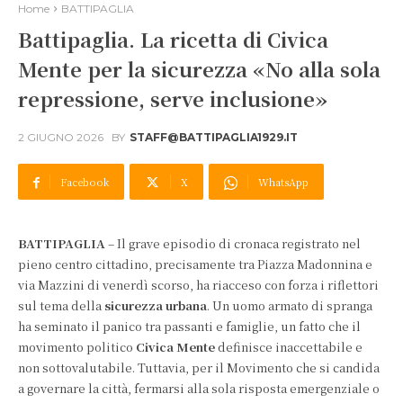
Home
BATTIPAGLIA
Battipaglia. La ricetta di Civica
Mente per la sicurezza «No alla sola
repressione, serve inclusione»
2 GIUGNO 2026
BY
STAFF@BATTIPAGLIA1929.IT
Facebook
X
WhatsApp
BATTIPAGLIA
– Il grave episodio di cronaca registrato nel
pieno centro cittadino, precisamente tra Piazza Madonnina e
via Mazzini di venerdì scorso, ha riacceso con forza i riflettori
sul tema della
sicurezza urbana
. Un uomo armato di spranga
ha seminato il panico tra passanti e famiglie, un fatto che il
movimento politico
Civica Mente
definisce inaccettabile e
non sottovalutabile. Tuttavia, per il Movimento che si candida
a governare la città, fermarsi alla sola risposta emergenziale o