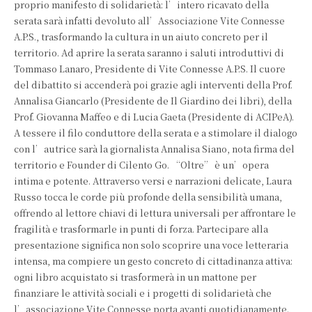
proprio manifesto di solidarietà: l’intero ricavato della
serata sarà infatti devoluto all’Associazione Vite Connesse
A.P.S., trasformando la cultura in un aiuto concreto per il
territorio. Ad aprire la serata saranno i saluti introduttivi di
Tommaso Lanaro, Presidente di Vite Connesse A.P.S. Il cuore
del dibattito si accenderà poi grazie agli interventi della Prof.
Annalisa Giancarlo (Presidente de Il Giardino dei libri), della
Prof. Giovanna Maffeo e di Lucia Gaeta (Presidente di ACIPeA).
A tessere il filo conduttore della serata e a stimolare il dialogo
con l’autrice sarà la giornalista Annalisa Siano, nota firma del
territorio e Founder di Cilento Go. “Oltre” è un’opera
intima e potente. Attraverso versi e narrazioni delicate, Laura
Russo tocca le corde più profonde della sensibilità umana,
offrendo al lettore chiavi di lettura universali per affrontare le
fragilità e trasformarle in punti di forza. Partecipare alla
presentazione significa non solo scoprire una voce letteraria
intensa, ma compiere un gesto concreto di cittadinanza attiva:
ogni libro acquistato si trasformerà in un mattone per
finanziare le attività sociali e i progetti di solidarietà che
l’associazione Vite Connesse porta avanti quotidianamente.