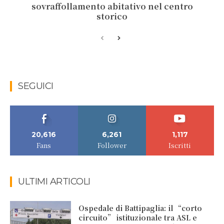
sovraffollamento abitativo nel centro
storico
SEGUICI
20,616
6,261
1,117
Fans
Follower
Iscritti
ULTIMI ARTICOLI
Ospedale di Battipaglia: il “corto
circuito” istituzionale tra ASL e