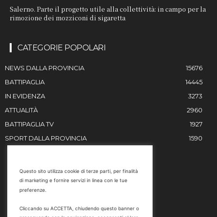
Salerno. Parte il progetto utile alla collettività: in campo per la
rimozione dei mozziconi di sigaretta
CATEGORIE POPOLARI
NEWS DALLA PROVINCIA
15676
BATTIPAGLIA
14445
IN EVIDENZA
3273
ATTUALITÀ
2960
BATTIPAGLIA TV
1927
SPORT DALLA PROVINCIA
1590
RESTIAMO IN CONTATTO
Questo sito utilizza cookie di terze parti, per finalità
di marketing e fornire servizi in linea con le tue
Email
preferenze.
info@battipaglia1929.it
Cliccando su ACCETTA, chiudendo questo banner o
marketing@battipaglia1929.it