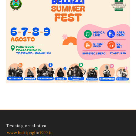
Testata giornalistica
www.battipaglia1929.it