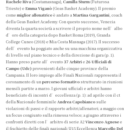
Rachele Riva
(Costamasnaga),
Camilla Sturm
(Futurosa
Trieste) e
Emma Viganò
(Geas Basket Academy). Il premio
come
miglior allenatrice
è andato a
Martina Gargantini
, coach
della Geas Basket Academy. Con questo successo, Venezia
diventa la quarta società a scrivere il proprio nome nell’albo
d’oro della categoria dopo Basket Roma (2019), Granda
College Cuneo (2018) e Mia Costa Masnaga (2017). Il successo
dell’evento ha poggiato anche su una macchina organizzativa
di livello sul piano tecnico e della direzione di gara (p. 1).
Hanno preso parte all’evento
37 Arbitri
e
26 Ufficiali di
Campo (Udc)
provenienti dalle cinque province della
Campania. Il loro impiego alle Finali Nazionali rappresenta il
coronamento di un
percorso formativo
strutturato in riunioni
mensili partite a marzo. I giovani ufficiali e arbitri hanno
beneficiato di incontri d’eccellenza (p. 1): ad aprile con il ct
della Nazionale femminile
Andrea Capobianco
sulle
violazioni di passi e il rapporto arbitri/allenatori; a maggio con
un focus congiunto sulla rimessa veloce; a giugno attraverso i
confronti diretti con l’arbitro di serie A2
Vincenzo Agnese
e
il fischietto delle finali nazionali U15 Eccellenza
Marcello Del