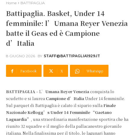
Home
BATTIPAGLIA
Battipaglia. Basket, Under 14
femminile: l’Umana Reyer Venezia
batte il Geas ed è Campione
d’Italia
8 GIUGNO 2026
BY
STAFF@BATTIPAGLIA1929.IT
Facebook
X
WhatsApp
BATTIPAGLIA
– L’
Umana Reyer Venezia
conquista lo
scudetto e si laurea
Campione d’Italia
Under 14 femminile.
Sul parquet di Battipaglia è calato il sipario sulla
Finale
Nazionale Kellogg’s Under 14 Femminile “Gaetano
Laguardia”
, una straordinaria manifestazione sportiva che ha
riunito 32 squadre e il meglio della pallacanestro giovanile
italiana. Nella finalissima per il titolo, le lagunari hanno