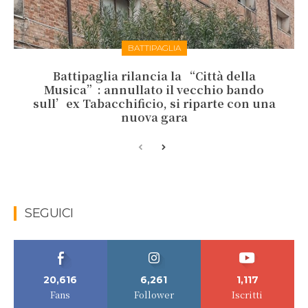
BATTIPAGLIA
Battipaglia rilancia la “Città della
Musica”: annullato il vecchio bando
sull’ex Tabacchificio, si riparte con una
nuova gara
SEGUICI
20,616
6,261
1,117
Fans
Follower
Iscritti