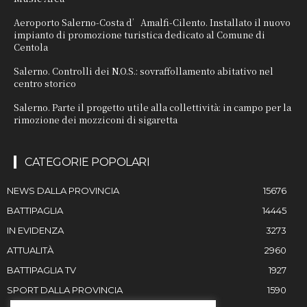
Aeroporto Salerno-Costa d’Amalfi-Cilento. Installato il nuovo
impianto di promozione turistica dedicato al Comune di
Centola
Salerno. Controlli dei N.O.S.: sovraffollamento abitativo nel
centro storico
Salerno. Parte il progetto utile alla collettività: in campo per la
rimozione dei mozziconi di sigaretta
CATEGORIE POPOLARI
NEWS DALLA PROVINCIA
15676
BATTIPAGLIA
14445
IN EVIDENZA
3273
ATTUALITÀ
2960
BATTIPAGLIA TV
1927
SPORT DALLA PROVINCIA
1590