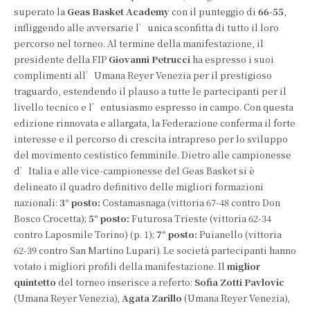
superato la
Geas Basket Academy
con il punteggio di
66-55
,
infliggendo alle avversarie l’unica sconfitta di tutto il loro
percorso nel torneo. Al termine della manifestazione, il
presidente della FIP
Giovanni Petrucci
ha espresso i suoi
complimenti all’Umana Reyer Venezia per il prestigioso
traguardo, estendendo il plauso a tutte le partecipanti per il
livello tecnico e l’entusiasmo espresso in campo. Con questa
edizione rinnovata e allargata, la Federazione conferma il forte
interesse e il percorso di crescita intrapreso per lo sviluppo
del movimento cestistico femminile. Dietro alle campionesse
d’Italia e alle vice-campionesse del Geas Basket si è
delineato il quadro definitivo delle migliori formazioni
nazionali:
3° posto:
Costamasnaga (vittoria 67-48 contro Don
Bosco Crocetta);
5° posto:
Futurosa Trieste (vittoria 62-34
contro Laposmile Torino) (p. 1);
7° posto:
Puianello (vittoria
62-39 contro San Martino Lupari). Le società partecipanti hanno
votato i migliori profili della manifestazione. Il
miglior
quintetto
del torneo inserisce a referto:
Sofia Zotti Pavlovic
(Umana Reyer Venezia),
Agata Zarillo
(Umana Reyer Venezia),