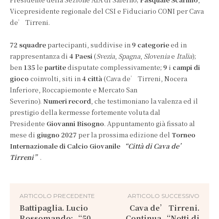
Vicepresidente regionale del CSI e Fiduciario CONI per Cava
de’ Tirreni.
72 squadre
partecipanti, suddivise in
9 categorie
ed in
rappresentanza di
4 Paesi
(
Svezia
,
Spagna
,
Slovenia
e
Italia
);
ben
135
le
partite
disputate complessivamente;
9
i
campi di
gioco
coinvolti, siti in
4 città
(Cava de’ Tirreni, Nocera
Inferiore, Roccapiemonte e Mercato San
Severino).
N
umeri
record
, che testimoniano la valenza ed il
prestigio della kermesse fortemente voluta dal
Presidente
Giovanni Bisogno
. Appuntamento già fissato al
mese di
giugno 2027
per la prossima edizione del
Torneo
Internazionale di Calcio Giovanile
“Città di Cava de’
Tirreni”
.
ARTICOLO PRECEDENTE
ARTICOLO SUCCESSIVO
Battipaglia. Lucio
Cava de’ Tirreni.
Rossomando: “50
Continua “Notti di