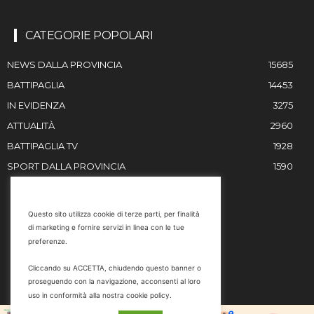
CATEGORIE POPOLARI
NEWS DALLA PROVINCIA
15685
BATTIPAGLIA
14453
IN EVIDENZA
3275
ATTUALITÀ
2960
BATTIPAGLIA TV
1928
SPORT DALLA PROVINCIA
1590
RESTIAMO IN CONTATTO
Questo sito utilizza cookie di terze parti, per finalità
di marketing e fornire servizi in linea con le tue
Email
preferenze.
info@battipaglia1929.it
Cliccando su ACCETTA, chiudendo questo banner o
marketing@battipaglia1929.it
proseguendo con la navigazione, acconsenti al loro
carminegaldi@virgilio.it
uso in conformità alla nostra cookie policy.
Tel. 0828 302801