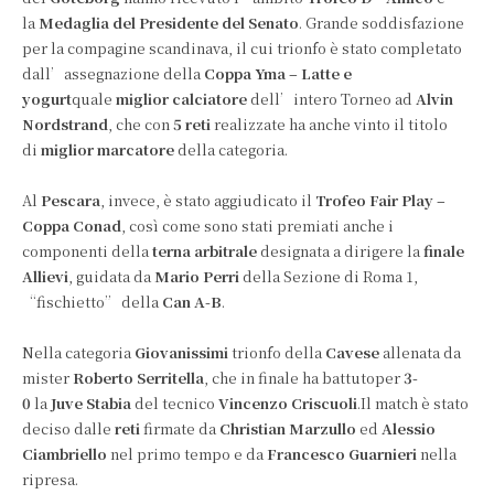
la
Medaglia del Presidente del Senato
. Grande soddisfazione
per la compagine scandinava, il cui trionfo è stato completato
dall’assegnazione della
Coppa Yma – Latte e
yogurt
quale
miglior calciatore
dell’intero Torneo ad
Alvin
Nordstrand
, che con
5 reti
realizzate ha anche vinto il titolo
di
miglior marcatore
della categoria.
Al
Pescara
, invece, è stato aggiudicato il
Trofeo Fair Play –
Coppa Conad
, così come sono stati premiati anche i
componenti della
terna arbitrale
designata a dirigere la
finale
Allievi
, guidata da
Mario Perri
della Sezione di Roma 1,
“fischietto” della
Can A-B
.
Nella categoria
Giovanissimi
trionfo della
Cavese
allenata da
mister
Roberto Serritella
, che in finale ha battutoper
3-
0
la
Juve Stabia
del tecnico
Vincenzo Criscuoli
.Il match è stato
deciso dalle
reti
firmate da
Christian Marzullo
ed
Alessio
Ciambriello
nel primo tempo e da
Francesco Guarnieri
nella
ripresa.