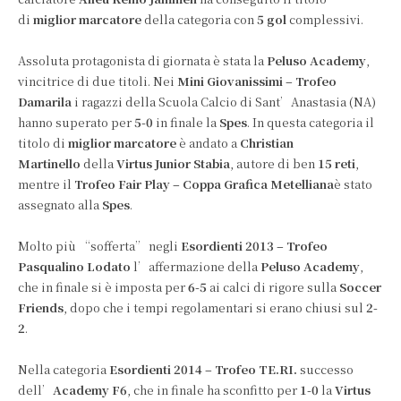
di
miglior marcatore
della categoria con
5 gol
complessivi.
Assoluta protagonista di giornata è stata la
Peluso Academy
,
vincitrice di due titoli. Nei
Mini Giovanissimi – Trofeo
Damarila
i ragazzi della Scuola Calcio di Sant’Anastasia (NA)
hanno superato per
5-0
in finale la
Spes
. In questa categoria il
titolo di
miglior marcatore
è andato a
Christian
Martinello
della
Virtus Junior Stabia
, autore di ben
15
reti
,
mentre il
Trofeo Fair Play – Coppa Grafica Metelliana
è stato
assegnato alla
Spes
.
Molto più “sofferta” negli
Esordienti 2013 – Trofeo
Pasqualino Lodato
l’affermazione della
Peluso Academy
,
che in finale si è imposta per
6-5
ai calci di rigore sulla
Soccer
Friends
, dopo che i tempi regolamentari si erano chiusi sul
2-
2
.
Nella categoria
Esordienti 2014 – Trofeo TE.RI.
successo
dell’
Academy F6
, che in finale ha sconfitto per
1-0
la
Virtus