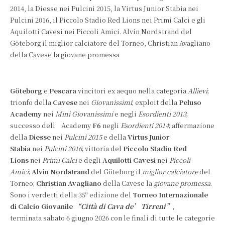
2014, la Diesse nei Pulcini 2015, la Virtus Junior Stabia nei
Pulcini 2016, il Piccolo Stadio Red Lions nei Primi Calci e gli
Aquilotti Cavesi nei Piccoli Amici. Alvin Nordstrand del
Göteborg il miglior calciatore del Torneo, Christian Avagliano
della Cavese la giovane promessa
Göteborg
e
Pescara
vincitori ex aequo nella categoria
Allievi
;
trionfo della
Cavese
nei
Giovanissimi
; exploit della
Peluso
Academy
nei
Mini Giovanissimi
e negli
Esordienti 2013
;
successo dell’Academy
F6
negli
Esordienti 2014
; affermazione
della
Diesse
nei
Pulcini 2015
e della
Virtus Junior
Stabia
nei
Pulcini 2016
; vittoria del
Piccolo Stadio
Red
Lions
nei
Primi Calci
e degli
Aquilotti Cavesi
nei
Piccoli
Amici
;
Alvin Nordstrand
del Göteborg il
miglior calciatore
del
Torneo;
Christian Avagliano
della Cavese la
giovane promessa
.
Sono i verdetti della 35ª edizione del
Torneo Internazionale
di Calcio Giovanile
“Città di Cava de’ Tirreni”
,
terminata sabato 6 giugno 2026 con le finali di tutte le categorie