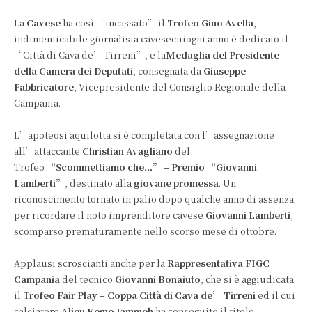
La
Cavese
ha così “incassato” il
Trofeo Gino Avella
,
indimenticabile giornalista cavesecuiogni anno è dedicato il
“Città di Cava de’ Tirreni”, e la
Medaglia del Presidente
della Camera dei Deputati
, consegnata da
Giuseppe
Fabbricatore
, Vicepresidente del Consiglio Regionale della
Campania.
L’apoteosi aquilotta si è completata con l’assegnazione
all’attaccante
Christian Avagliano
del
Trofeo
“Scommettiamo che…” – Premio “Giovanni
Lamberti”
, destinato alla
giovane promessa
. Un
riconoscimento tornato in palio dopo qualche anno di assenza
per ricordare il noto imprenditore cavese
Giovanni Lamberti
,
scomparso prematuramente nello scorso mese di ottobre.
Applausi scroscianti anche per la
Rappresentativa FIGC
Campania
del tecnico
Giovanni Bonaiuto
, che si è aggiudicata
il
Trofeo Fair Play – Coppa Città di Cava de’ Tirreni
ed il cui
calciatore
Alieu Kemo Jammeh
ha conseguito il titolo