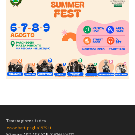
Testata giornalistica
www.battipaglia1929.it
Minerva ASD APS (C.F. 91076630655)