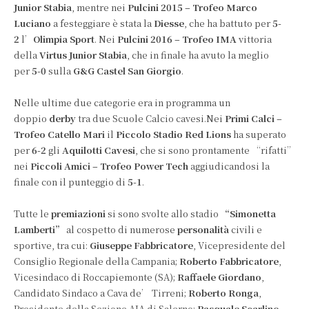
Junior Stabia
, mentre nei
Pulcini 2015 – Trofeo Marco
Luciano
a festeggiare è stata la
Diesse
, che ha battuto per
5-
2
l’
Olimpia Sport
. Nei
Pulcini 2016 – Trofeo IMA
vittoria
della
Virtus Junior Stabia
, che in finale ha avuto la meglio
per
5-0
sulla
G&G Castel San Giorgio
.
Nelle ultime due categorie era in programma un
doppio
derby
tra due Scuole Calcio cavesi.Nei
Primi Calci –
Trofeo Catello Mari
il
Piccolo Stadio Red Lions
ha superato
per
6-2
gli
Aquilotti Cavesi
, che si sono prontamente “rifatti”
nei
Piccoli Amici – Trofeo Power Tech
aggiudicandosi la
finale con il punteggio di
5-1
.
Tutte le
premiazioni
si sono svolte allo stadio
“Simonetta
Lamberti”
al cospetto di numerose
personalità
civili e
sportive, tra cui:
Giuseppe Fabbricatore
, Vicepresidente del
Consiglio Regionale della Campania;
Roberto Fabbricatore
,
Vicesindaco di Roccapiemonte (SA);
Raffaele Giordano
,
Candidato Sindaco a Cava de’ Tirreni;
Roberto Ronga
,
Presidente della Sezione AIA di Salerno;
Pasquale Scarlino
,