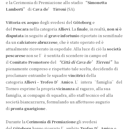
e la Cerimonia di Premiazione allo stadio
“Simonetta
Lamberti”
di
Cava de’ Tirreni
(SA).
Vittoria ex aequo
degli svedesi del
Göteborg
e
del
Pescara
nella categoria
Allievi
. La
finale
, in realtà,
non si è
disputata
in seguito al
grave infortunio
riportato in semifinale
da un
calciatore abruzzese
, che è stato operato ed è
attualmente ricoverato in ospedale. Alla luce di ciò la
società
pescarese
non se l’è sentita di scendere in campo ed
il
Comitato Promotore
del
“Città di Cava de’ Tirreni”
ha
pienamente compreso e rispettato tale scelta, decidendo di
proclamare entrambe le squadre
vincitrici
della
categoria
Allievi – Trofeo D’Amico
. L’intera “famiglia” del
Torneo esprime la propria
vicinanza
al ragazzo, alla sua
famiglia, ai compagni di squadra, allo staff tecnico ed alla
società biancazzurra, formulando un affettuoso augurio
di
pronta guarigione
.
Durante la
Cerimonia di Premiazione
gli svedesi
del
Göteborg
hanno ricevuto l’ambito
Trofeo D’Amico
e