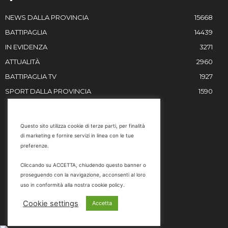
NEWS DALLA PROVINCIA
15668
BATTIPAGLIA
14439
IN EVIDENZA
3271
ATTUALITÀ
2960
BATTIPAGLIA TV
1927
SPORT DALLA PROVINCIA
1590
RESTIAMO IN CONTATTO
Questo sito utilizza cookie di terze parti, per finalità
di marketing e fornire servizi in linea con le tue
Email
preferenze.
info@battipaglia1929.it
Cliccando su ACCETTA, chiudendo questo banner o
marketing@battipaglia1929.it
proseguendo con la navigazione, acconsenti al loro
carminegaldi@virgilio.it
uso in conformità alla nostra cookie policy.
Tel. 0828 302801
Cookie settings
Accetta