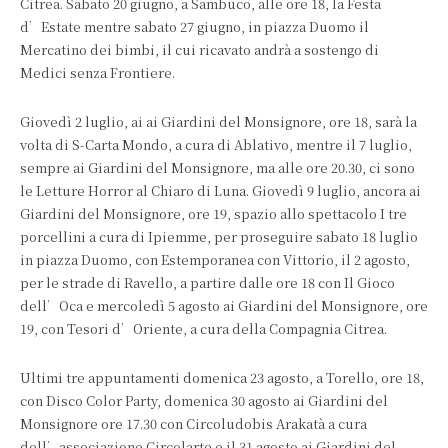
Citrea. Sabato 20 giugno, a Sambuco, alle ore 18, la Festa
d’Estate mentre sabato 27 giugno, in piazza Duomo il
Mercatino dei bimbi, il cui ricavato andrà a sostengo di
Medici senza Frontiere.
Giovedì 2 luglio, ai ai Giardini del Monsignore, ore 18, sarà la
volta di S-Carta Mondo, a cura di Ablativo, mentre il 7 luglio,
sempre ai Giardini del Monsignore, ma alle ore 20.30, ci sono
le Letture Horror al Chiaro di Luna. Giovedì 9 luglio, ancora ai
Giardini del Monsignore, ore 19, spazio allo spettacolo I tre
porcellini a cura di Ipiemme, per proseguire sabato 18 luglio
in piazza Duomo, con Estemporanea con Vittorio, il 2 agosto,
per le strade di Ravello, a partire dalle ore 18 con Il Gioco
dell’Oca e mercoledì 5 agosto ai Giardini del Monsignore, ore
19, con Tesori d’Oriente, a cura della Compagnia Citrea.
Ultimi tre appuntamenti domenica 23 agosto, a Torello, ore 18,
con Disco Color Party, domenica 30 agosto ai Giardini del
Monsignore ore 17.30 con Circoludobis Arakatà a cura
dell’associazione Circolarte e il 31 agosto ai Giardini del