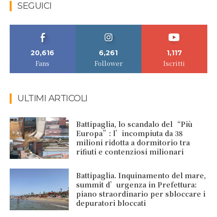
SEGUICI
20,616
6,261
1,117
Fans
Follower
Iscritti
ULTIMI ARTICOLI
Battipaglia, lo scandalo del “Più
Europa”: l’incompiuta da 38
milioni ridotta a dormitorio tra
rifiuti e contenziosi milionari
Battipaglia. Inquinamento del mare,
summit d’urgenza in Prefettura:
piano straordinario per sbloccare i
depuratori bloccati