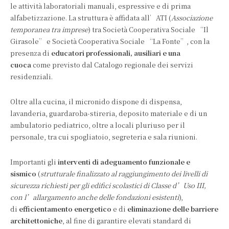
le attività laboratoriali manuali, espressive e di prima
alfabetizzazione. La struttura è affidata all’ATI (
Associazione
temporanea tra imprese
) tra Società Cooperativa Sociale “Il
Girasole” e Società Cooperativa Sociale “La Fonte”, con la
presenza di
educatori professionali, ausiliari e una
cuoca
come previsto dal Catalogo regionale dei servizi
residenziali.
Oltre alla cucina, il micronido dispone di dispensa,
lavanderia, guardaroba-stireria, deposito materiale e di un
ambulatorio pediatrico, oltre a locali pluriuso per il
personale, tra cui spogliatoio, segreteria e sala riunioni.
Importanti gli
interventi di adeguamento funzionale e
sismico
(
strutturale finalizzato al raggiungimento dei livelli di
sicurezza richiesti per gli edifici scolastici di Classe d’Uso III,
con l’allargamento anche delle fondazioni esistenti
),
di
efficientamento energetico
e di
eliminazione delle barriere
architettoniche
, al fine di garantire elevati standard di