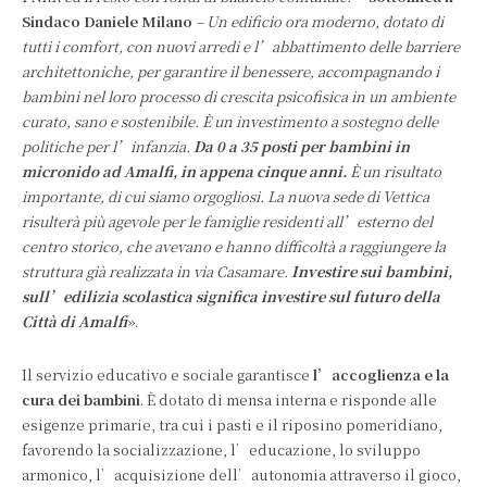
Sindaco Daniele Milano
– Un edificio ora moderno, dotato di
tutti i comfort, con nuovi arredi e l’abbattimento delle barriere
architettoniche, per garantire il benessere, accompagnando i
bambini nel loro processo di crescita psicofisica in un ambiente
curato, sano e sostenibile. È un investimento a sostegno delle
politiche per l’infanzia.
Da 0 a 35 posti per bambini in
micronido ad Amalfi, in appena cinque anni.
È un risultato
importante, di cui siamo orgogliosi. La nuova sede di Vettica
risulterà più agevole per le famiglie residenti all’esterno del
centro storico, che avevano e hanno difficoltà a raggiungere la
struttura già realizzata in via Casamare
.
Investire sui bambini,
sull’edilizia scolastica significa investire sul futuro della
Città di Amalfi
».
Il servizio educativo e sociale garantisce
l’accoglienza e la
cura dei bambini
. È dotato di mensa interna e risponde alle
esigenze primarie, tra cui i pasti e il riposino pomeridiano,
favorendo la socializzazione, l’educazione, lo sviluppo
armonico, l’acquisizione dell’autonomia attraverso il gioco,