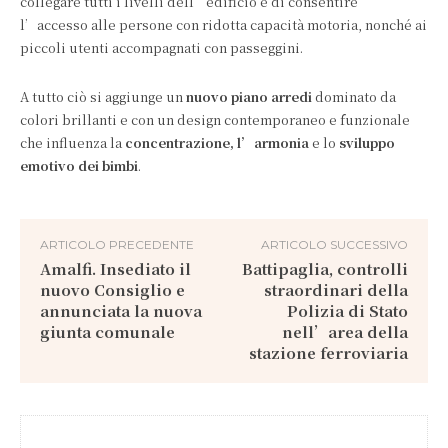
collegare tutti i livelli dell’edificio e di consentire
l’accesso alle persone con ridotta capacità motoria, nonché ai
piccoli utenti accompagnati con passeggini.
A tutto ciò si aggiunge un
nuovo piano arredi
dominato da
colori brillanti e con un design contemporaneo e funzionale
che influenza la
concentrazione, l’armonia
e lo
sviluppo
emotivo dei bimbi
.
ARTICOLO PRECEDENTE
ARTICOLO SUCCESSIVO
Amalfi. Insediato il
Battipaglia, controlli
nuovo Consiglio e
straordinari della
annunciata la nuova
Polizia di Stato
giunta comunale
nell’area della
stazione ferroviaria