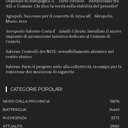
Ospedale di Battipaglia: il “corto circuito” istituzionale tra
ASL e Comune. Chi dice la verità sulla stabilità del presidio?
Agropoli. Successo per il concerto di Arisa all’Akropolis
Music Area
Aeroporto Salerno-Costa d’Amalfi-Cilento. Installato il nuovo
impianto di promozione turistica dedicato al Comune di
Centola
Salerno. Controlli dei N.O.S.: sovraffollamento abitativo nel
centro storico
Salerno. Parte il progetto utile alla collettività: in campo per la
rimozione dei mozziconi di sigaretta
CATEGORIE POPOLARI
NEWS DALLA PROVINCIA
15676
BATTIPAGLIA
14445
IN EVIDENZA
3273
ATTUALITÀ
2960