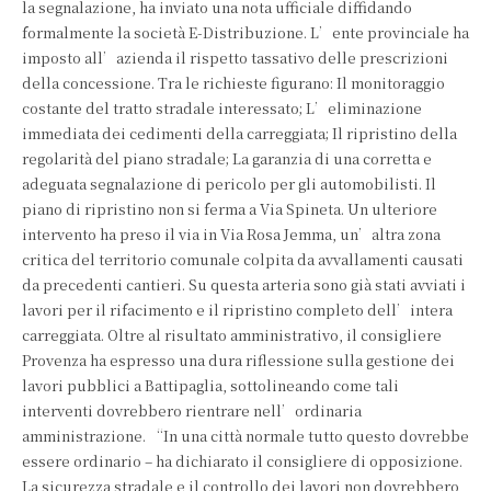
la segnalazione, ha inviato una nota ufficiale diffidando
formalmente la società E-Distribuzione. L’ente provinciale ha
imposto all’azienda il rispetto tassativo delle prescrizioni
della concessione. Tra le richieste figurano: Il monitoraggio
costante del tratto stradale interessato; L’eliminazione
immediata dei cedimenti della carreggiata; Il ripristino della
regolarità del piano stradale; La garanzia di una corretta e
adeguata segnalazione di pericolo per gli automobilisti. Il
piano di ripristino non si ferma a Via Spineta. Un ulteriore
intervento ha preso il via in Via Rosa Jemma, un’altra zona
critica del territorio comunale colpita da avvallamenti causati
da precedenti cantieri. Su questa arteria sono già stati avviati i
lavori per il rifacimento e il ripristino completo dell’intera
carreggiata. Oltre al risultato amministrativo, il consigliere
Provenza ha espresso una dura riflessione sulla gestione dei
lavori pubblici a Battipaglia, sottolineando come tali
interventi dovrebbero rientrare nell’ordinaria
amministrazione. “In una città normale tutto questo dovrebbe
essere ordinario – ha dichiarato il consigliere di opposizione.
La sicurezza stradale e il controllo dei lavori non dovrebbero