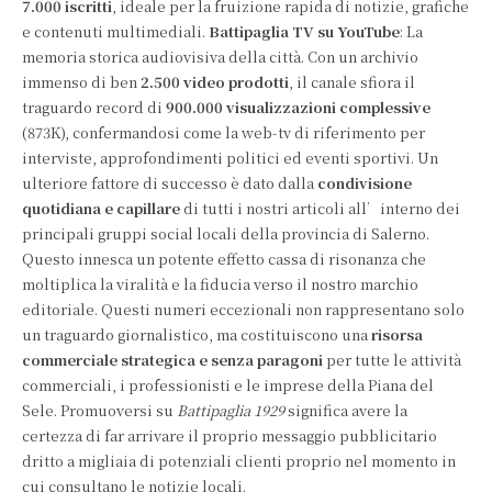
7.000 iscritti
, ideale per la fruizione rapida di notizie, grafiche
e contenuti multimediali.
Battipaglia TV su YouTube
: La
memoria storica audiovisiva della città. Con un archivio
immenso di ben
2.500 video prodotti
, il canale sfiora il
traguardo record di
900.000 visualizzazioni complessive
(873K), confermandosi come la web-tv di riferimento per
interviste, approfondimenti politici ed eventi sportivi. Un
ulteriore fattore di successo è dato dalla
condivisione
quotidiana e capillare
di tutti i nostri articoli all’interno dei
principali gruppi social locali della provincia di Salerno.
Questo innesca un potente effetto cassa di risonanza che
moltiplica la viralità e la fiducia verso il nostro marchio
editoriale. Questi numeri eccezionali non rappresentano solo
un traguardo giornalistico, ma costituiscono una
risorsa
commerciale strategica e senza paragoni
per tutte le attività
commerciali, i professionisti e le imprese della Piana del
Sele. Promuoversi su
Battipaglia 1929
significa avere la
certezza di far arrivare il proprio messaggio pubblicitario
dritto a migliaia di potenziali clienti proprio nel momento in
cui consultano le notizie locali.