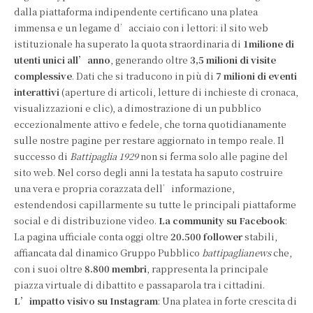
dalla piattaforma indipendente certificano una platea
immensa e un legame d’acciaio con i lettori: il sito web
istituzionale ha superato la quota straordinaria di
1milione di
utenti unici all’anno
, generando oltre
3,5 milioni di visite
complessive
. Dati che si traducono in più di
7 milioni di eventi
interattivi
(aperture di articoli, letture di inchieste di cronaca,
visualizzazioni e clic), a dimostrazione di un pubblico
eccezionalmente attivo e fedele, che torna quotidianamente
sulle nostre pagine per restare aggiornato in tempo reale. Il
successo di
Battipaglia 1929
non si ferma solo alle pagine del
sito web. Nel corso degli anni la testata ha saputo costruire
una vera e propria corazzata dell’informazione,
estendendosi capillarmente su tutte le principali piattaforme
social e di distribuzione video.
La community su Facebook
:
La pagina ufficiale conta oggi oltre
20.500 follower
stabili,
affiancata dal dinamico Gruppo Pubblico
battipaglianews
che,
con i suoi oltre
8.800 membri
, rappresenta la principale
piazza virtuale di dibattito e passaparola tra i cittadini.
L’impatto visivo su Instagram
: Una platea in forte crescita di