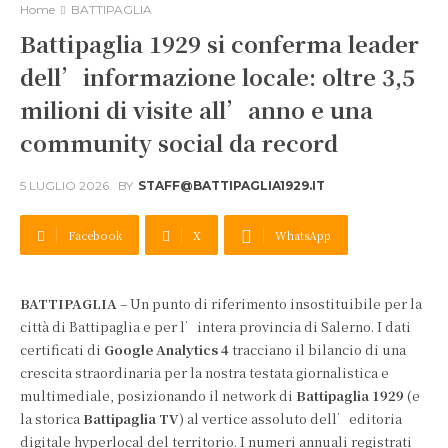
Home
BATTIPAGLIA
Battipaglia 1929 si conferma leader
dell’informazione locale: oltre 3,5
milioni di visite all’anno e una
community social da record
5 LUGLIO 2026
BY
STAFF@BATTIPAGLIA1929.IT
Facebook
X
WhatsApp
BATTIPAGLIA
– Un punto di riferimento insostituibile per la
città di Battipaglia e per l’intera provincia di Salerno. I dati
certificati di
Google Analytics 4
tracciano il bilancio di una
crescita straordinaria per la nostra testata giornalistica e
multimediale, posizionando il network di
Battipaglia 1929
(e
la storica
Battipaglia TV
) al vertice assoluto dell’editoria
digitale hyperlocal del territorio. I numeri annuali registrati