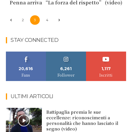
Penna arriva “La forza del rispetto” (video)
2
3
4
STAY CONNECTED
20,616
6,261
1,117
Fans
Follower
Iscritti
ULTIMI ARTICOLI
Battipaglia premia le sue
eccellenze: riconoscimenti a
personalità che hanno lasciato il
segno (video)