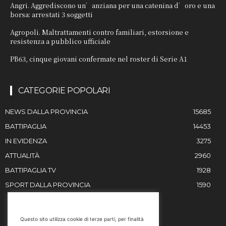
Angri. Aggrediscono un’anziana per una catenina d’oro e una
borsa: arrestati 3 soggetti
Agropoli. Maltrattamenti contro familiari, estorsione e
resistenza a pubblico ufficiale
PB63, cinque giovani confermate nel roster di Serie A1
CATEGORIE POPOLARI
NEWS DALLA PROVINCIA
15685
BATTIPAGLIA
14453
IN EVIDENZA
3275
ATTUALITÀ
2960
BATTIPAGLIA TV
1928
SPORT DALLA PROVINCIA
1590
RESTIAMO IN CONTATTO
Questo sito utilizza cookie di terze parti, per finalità