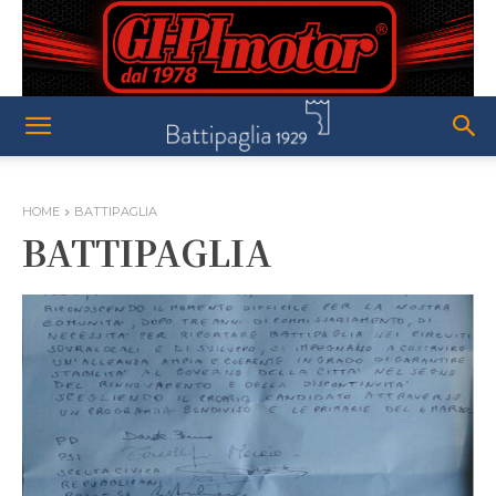
HOME
BATTIPAGLIA
BATTIPAGLIA