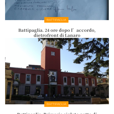
BATTIPAGLIA
Battipaglia. 24 ore dopo l’accordo,
dietrofront di Lanaro
BATTIPAGLIA