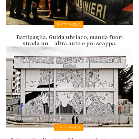
BATTIPAGLIA
Battipaglia. Guida ubriaco, manda fuori
strada un’ altra auto e poi scappa.
BATTIPAGLIA