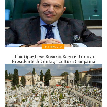
BATTIPAGLIA
Il battipagliese Rosario Rago è il nuovo
Presidente di Confagricoltura Campania